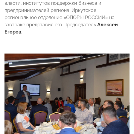
власти, институтов поддержки бизнеса и
предпринимателей региона. Иркутское
региональное отделение «ОПОРЫ РОССИИ» на
завтраке представил его Председатель
Алексей
Егоров
.