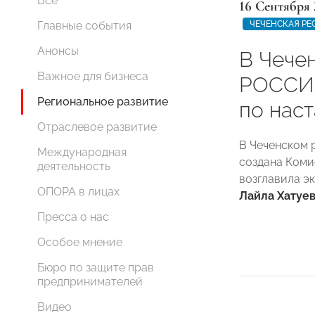
Все
16 Сентября 
ЧЕЧЕНСКАЯ РЕ
Главные события
Анонсы
В Чече
Важное для бизнеса
РОССИИ
Региональное развитие
по нас
Отраслевое развитие
В Чеченском
Международная
создана Коми
деятельность
возглавила э
ОПОРА в лицах
Лайла Хатуе
Пресса о нас
Особое мнение
Бюро по защите прав
предпринимателей
Видео