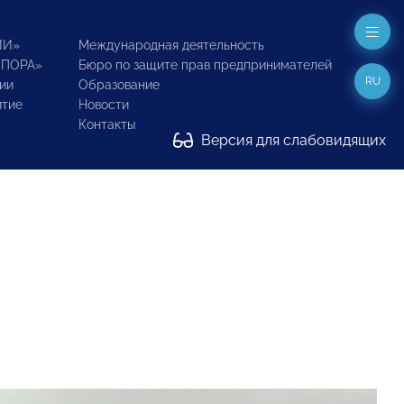
ИИ»
Международная деятельность
ОПОРА»
Бюро по защите прав предпринимателей
RU
ии
Образование
итие
Новости
Контакты
Версия для слабовидящих