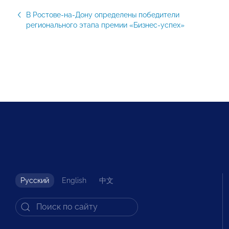
В Ростове-на-Дону определены победители
регионального этапа премии «Бизнес-успех»
Русский
English
中文