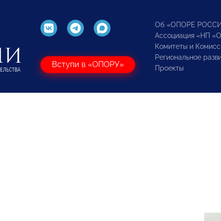
Об «ОПОРЕ РОСС
Ассоциация «НП «
Комитеты и Комисс
Региональное разв
Вступи в «ОПОРУ»
Проекты