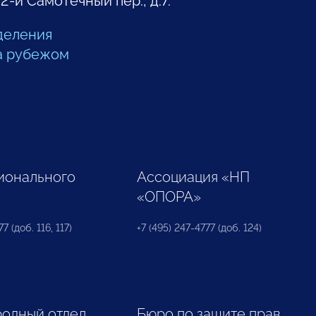
 2-й Самотечный пер., д.7.
деления
а рубежом
ионального
Ассоциация «НП
«ОПОРА»
7 (доб. 116, 117)
+7 (495) 247-4777 (доб. 124)
одный отдел
Бюро по защите прав