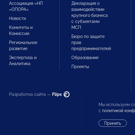
Ассоциация «НП
Декларация о
«ОПОРА»
взаимодействии
крупного бизнеса
Новости
с субъектами
Комитеты и
МСП
Комиссии
Бюро по защите
Региональное
прав
развитие
предпринимателей
Экспертиза и
Образование
Аналитика
Проекты
Разработка сайта —
Flips
Мы используем co
с
политикой конф
Принять