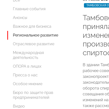
Все
ТАМБОВСКАЯ 
Главные события
Тамбо
Анонсы
принял
Важное для бизнеса
измене
Региональное развитие
произв
Отраслевое развитие
спирто
Международная
деятельность
В здании Там
ОПОРА в лицах
рабочее сов
Пресса о нас
законопроект
законодатель
Особое мнение
оборота спир
Бюро по защите прав
совещания об
предпринимателей
изменений на
также рассмо
Видео