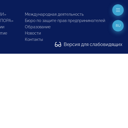
ИИ»
Международная деятельность
ОПОРА»
Бюро по защите прав предпринимателей
RU
ии
Образование
итие
Новости
Контакты
Версия для слабовидящих