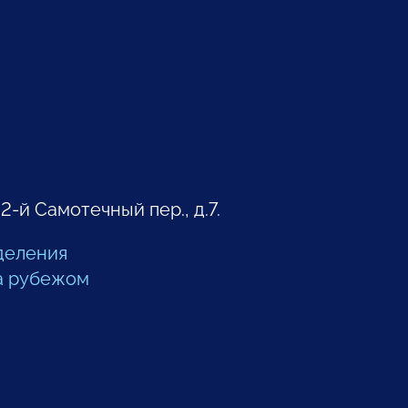
 2-й Самотечный пер., д.7.
деления
а рубежом