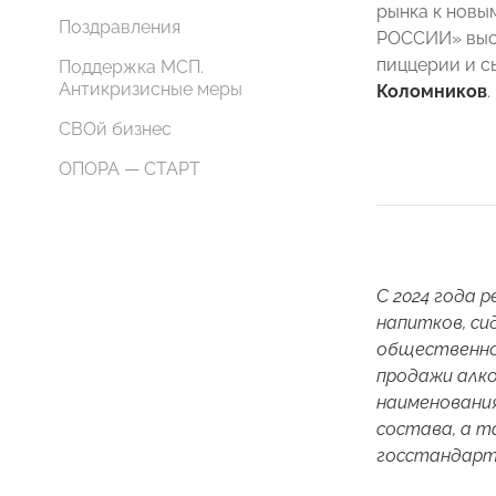
рынка к новы
Поздравления
РОССИИ» выст
пиццерии и 
Поддержка МСП.
Антикризисные меры
Коломников
.
СВОй бизнес
ОПОРА — СТАРТ
С 2024 года
р
напитков, си
общественног
продажи алко
наименования
состава, а т
госстандарт