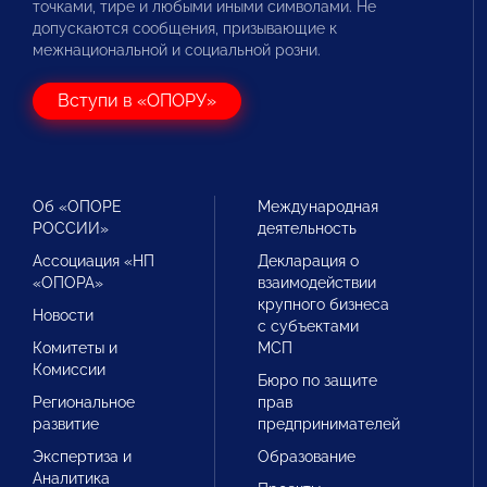
точками, тире и любыми иными символами. Не
допускаются сообщения, призывающие к
межнациональной и социальной розни.
Вступи в «ОПОРУ»
Об «ОПОРЕ
Международная
РОССИИ»
деятельность
Ассоциация «НП
Декларация о
«ОПОРА»
взаимодействии
крупного бизнеса
Новости
с субъектами
Комитеты и
МСП
Комиссии
Бюро по защите
Региональное
прав
развитие
предпринимателей
Экспертиза и
Образование
Аналитика