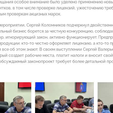
ещания особое внимание было уделено применению новы
итков, в том числе проверке лицензий, ужесточению тре
ым проверкам акцизных марок.
мероприятии, Сергей Коломников подчеркнул двойствен
льный бизнес борется за честную конкуренцию, соблюдая 
ор, игнорирующий закон, активно функционирует. Предп
продукции: кто-то честно оформляет лицензию, а кто-то 
и все об этом знают. В своем выступлении Сергей Валерь
рый создает рабочие места, платит налоги и вносит свой
 обсуждаемый законопроект требует более детальной пр