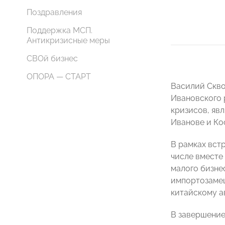
Поздравления
Поддержка МСП.
Антикризисные меры
СВОй бизнес
ОПОРА — СТАРТ
Василий Скво
Ивановского 
кризисов, явл
Иванове и Ко
В рамках вст
числе вместе
малого бизнес
импортозамещ
китайскому а
В завершение