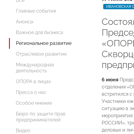
Все
ИВАНОВСКАЯ 
Главные события
Состоя
Анонсы
Предсе
Важное для бизнеса
«ОПОР
Региональное развитие
Скворц
Отраслевое развитие
предпр
Международная
деятельность
6 июня
Предс
ОПОРА в лицах
отделения 
Пресса о нас
встретился с
Участники еж
Особое мнение
ситуацию в э
Бюро по защите прав
мероприятия
предпринимателей
РОССИИ», тре
деловых и ли
Видео