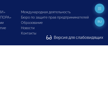
ИИ»
Международная деятельность
ОПОРА»
Бюро по защите прав предпринимателей
RU
ии
Образование
итие
Новости
Контакты
Версия для слабовидящих