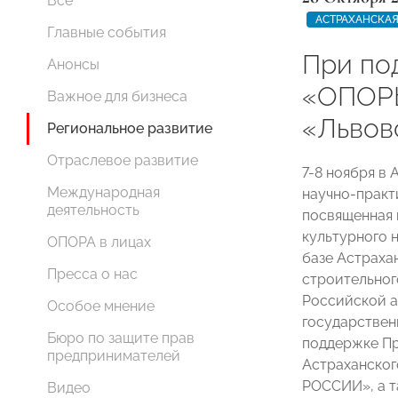
Все
АСТРАХАНСКАЯ
Главные события
При по
Анонсы
«ОПОР
Важное для бизнеса
«Львов
Региональное развитие
Отраслевое развитие
7-8 ноября в 
Международная
научно-практ
деятельность
посвященная 
культурного 
ОПОРА в лицах
базе Астраха
Пресса о нас
строительног
Российской а
Особое мнение
государствен
Бюро по защите прав
поддержке Пр
предпринимателей
Астраханског
РОССИИ», а т
Видео