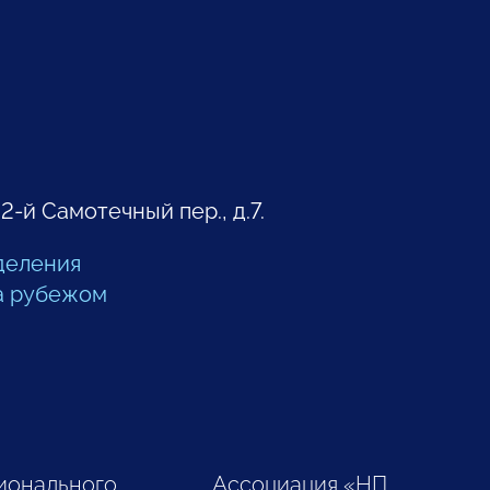
 2-й Самотечный пер., д.7.
деления
а рубежом
ионального
Ассоциация «НП