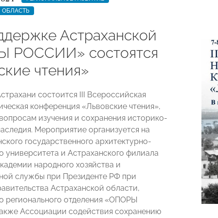
 ОБЛАСТЬ
ддержке Астраханской
Ы РОССИИ» состоятся
ские чтения»
Астрахани состоится III Всероссийская
ическая конференция «Львовские чтения»,
вопросам изучения и сохранения историко-
наследия. Мероприятие организуется на
нского государственного архитектурно-
о университета и Астраханского филиала
кадемии народного хозяйства и
ной службы при Президенте РФ при
авительства Астраханской области,
о регионального отделения «ОПОРЫ
акже Ассоциации содействия сохранению