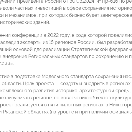
учений Президента России от 30.03.2024 № Пр-616 по ре
е доли частных инвестиций в сфере сохранения историко
и и механизмов, при которых бизнес будет заинтересова
исторических зданий.
ения конференции в 2022 году, в ходе которой поделили
наследия эксперты из 15 регионов России, был разработ
авший основой для реализации Стратегической федерал
и внедрение Региональных стандартов по сохранению и
ссии».
стие в подготовке Модельного стандарта сохранения на
 области. Цель проекта — создать и внедрить в региона
 комплексного развития историко-архитектурной среды, 
реализуемых в регионе, по вовлечению объектов культур
Проект реализуется в пяти пилотных регионах: в Нижегор
и Рязанской областях (на уровне и при наличии официаль
пройдет на двух площадках: