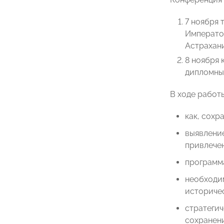
7 ноября 
Императо
Астрахани
8 ноября 
дипломны
В ходе работ
как, сохр
выявление
привлечен
программа
необходим
историче
стратегич
сохранени