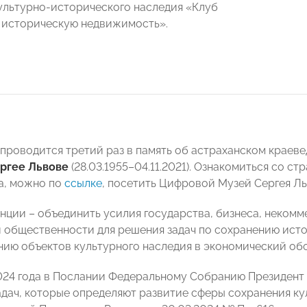
ультурно-исторического наследия «Клуб
 историческую недвижимость».
проводится третий раз в память об астраханском краев
ргее Львове
(28.03.1955–04.11.2021). Ознакомиться со с
а, можно по
ссылке
, посетить Цифровой Музей Сергея Л
нции – объединить усилия государства, бизнеса, неком
 общественности для решения задач по сохранению исто
нию объектов культурного наследия в экономический обо
024 года в Послании Федеральному Собранию Президен
дач, которые определяют развитие сферы сохранения ку