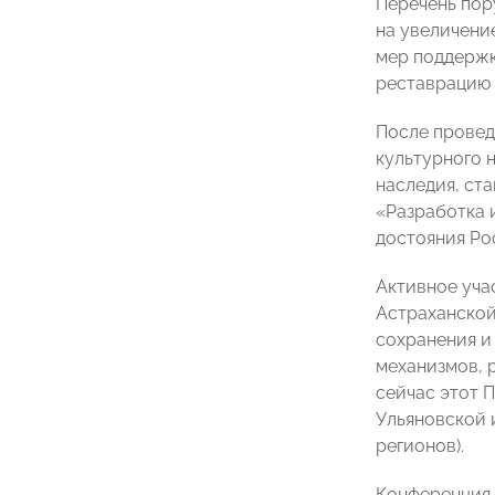
Перечень пор
на увеличени
мер поддержк
реставрацию 
После провед
культурного 
наследия, ст
«Разработка 
достояния Ро
Активное уча
Астраханской
сохранения и
механизмов, 
сейчас этот 
Ульяновской 
регионов).
Конференция 