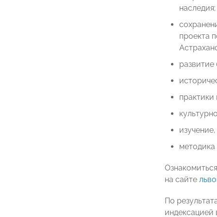
наследия;
сохранени
проекта п
Астраханс
развитие
историчес
практики
культурно
изучение,
методика 
Ознакомиться
на сайте
льво
По результат
индексацией 