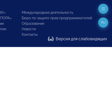
ИИ»
Международная деятельность
ОПОРА»
Бюро по защите прав предпринимателей
RU
ии
Образование
итие
Новости
Контакты
Версия для слабовидящих