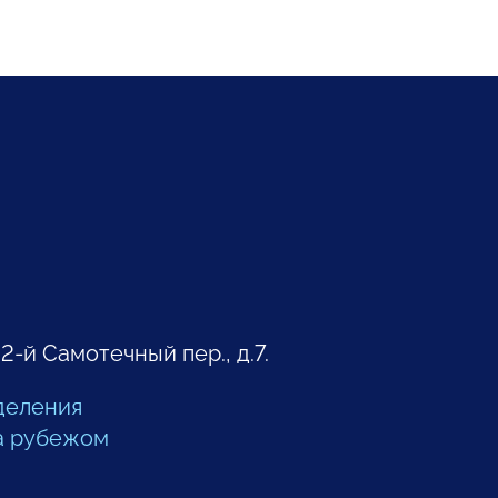
 2-й Самотечный пер., д.7.
деления
а рубежом