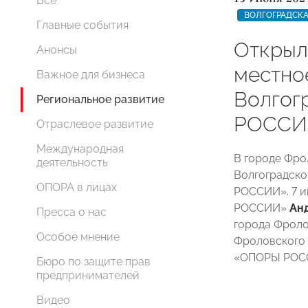
Все
ВОЛГОГРАДСКА
Главные события
Открыл
Анонсы
местно
Важное для бизнеса
Волгог
Региональное развитие
РОССИ
Отраслевое развитие
Международная
В городе Фро
деятельность
Волгоградско
ОПОРА в лицах
РОССИИ». 7 и
РОССИИ»
Ан
Пресса о нас
города Фрол
Особое мнение
Фроловского 
«ОПОРЫ РО
Бюро по защите прав
предпринимателей
Видео