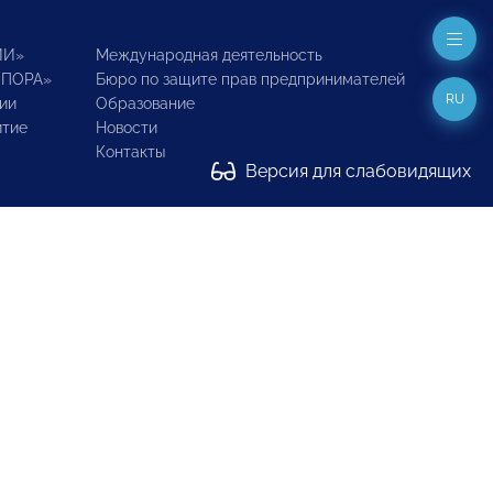
ИИ»
Международная деятельность
ОПОРА»
Бюро по защите прав предпринимателей
RU
ии
Образование
итие
Новости
Контакты
Версия для слабовидящих