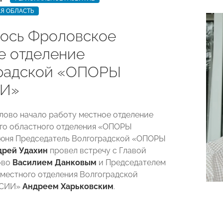
Я ОБЛАСТЬ
ось Фроловское
е отделение
радской «ОПОРЫ
И»
лово начало работу местное отделение
го областного отделения «ОПОРЫ
юня Председатель Волгоградской «ОПОРЫ
дрей Удахин
провел встречу с Главой
ово
Василием Данковым
и Председателем
местного отделения Волгоградской
ССИИ»
Андреем Харьковским
.