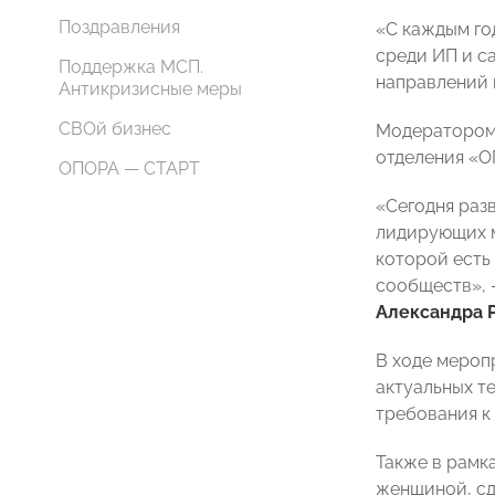
Поздравления
«С каждым го
среди ИП и с
Поддержка МСП.
направлений 
Антикризисные меры
СВОй бизнес
Модератором 
отделения 
ОПОРА — СТАРТ
«Сегодня раз
лидирующих м
которой есть
сообществ», 
Александра 
В ходе мероп
актуальных т
требования к
Также в рамк
женщиной, сд