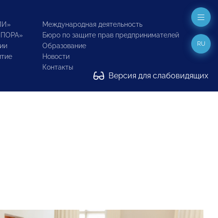
ИИ»
Международная деятельность
ОПОРА»
Бюро по защите прав предпринимателей
RU
ии
Образование
итие
Новости
Контакты
Версия для слабовидящих