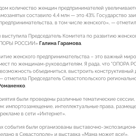
дом количество женщин предпринимателей увеличивается
амозанятых составило 4,4 млн — это 43%. Государство за
предпринимательства, в том числе женского», — отмети
выступила Председатель Комитета по развитию женско
«ОПОРЫ РОССИИ»
Галина Гарамова
.
витие женского предпринимательства – это важный миро
ест по женщинам-руководителям. Я рада, что "ОПОРА Р
 возможность объединиться, выстроить конструктивный д
— отметила Председатель Севастопольского региональ
Романенко
.
риятия были проведены различные тематические сессии,
ем: импортозамещение, интеллектуальные права, размещ
 рекламе в сети «Интернет».
ах события были организованы выставочно-экспозицион
елано в Севастополе» и выставка «Мама может все!».