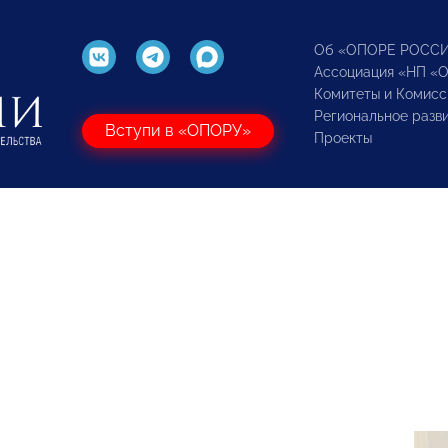
Об «ОПОРЕ РОСС
Ассоциация «НП «
Комитеты и Комисс
Региональное разв
Вступи в «ОПОРУ»
Проекты