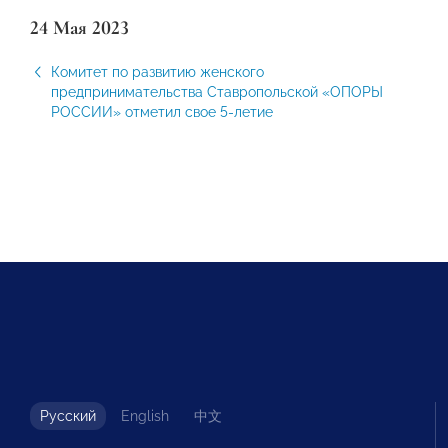
24 Мая 2023
Комитет по развитию женского
предпринимательства Ставропольской «ОПОРЫ
РОССИИ» отметил свое 5-летие
Русский
English
中文