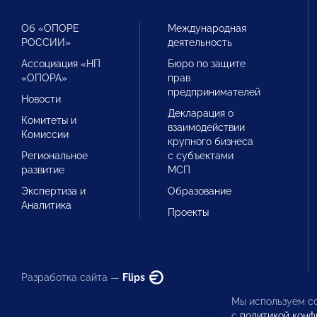
Об «ОПОРЕ
Международная
РОССИИ»
деятельность
Ассоциация «НП
Бюро по защите
«ОПОРА»
прав
предпринимателей
Новости
Декларация о
Комитеты и
взаимодействии
Комиссии
крупного бизнеса
Региональное
с субъектами
развитие
МСП
Экспертиза и
Образование
Аналитика
Проекты
Разработка сайта —
Flips
Мы используем co
с
политикой конф