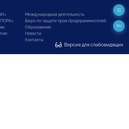
ИИ»
Международная деятельность
ОПОРА»
Бюро по защите прав предпринимателей
RU
ии
Образование
итие
Новости
Контакты
Версия для слабовидящих