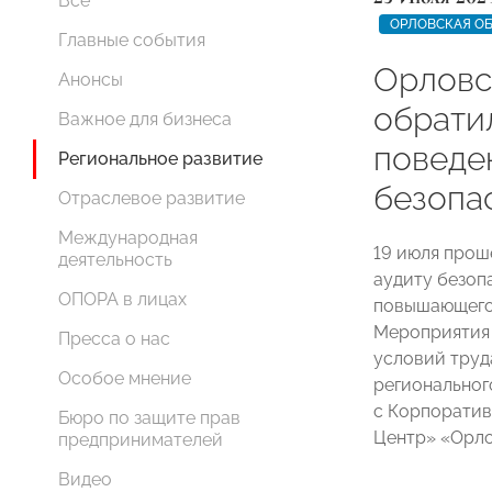
Все
ОРЛОВСКАЯ О
Главные события
Орлов
Анонсы
обрати
Важное для бизнеса
поведе
Региональное развитие
безопа
Отраслевое развитие
Международная
19 июля прош
деятельность
аудиту безоп
ОПОРА в лицах
повышающего 
Мероприятия 
Пресса о нас
условий труд
Особое мнение
регионально
с Корпоратив
Бюро по защите прав
Центр» «Орло
предпринимателей
Видео