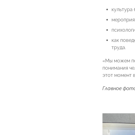
культура 
мероприя
психолог
как повед
труда.
«Мы можем по
понимания че
этот момент 
Главное фото: