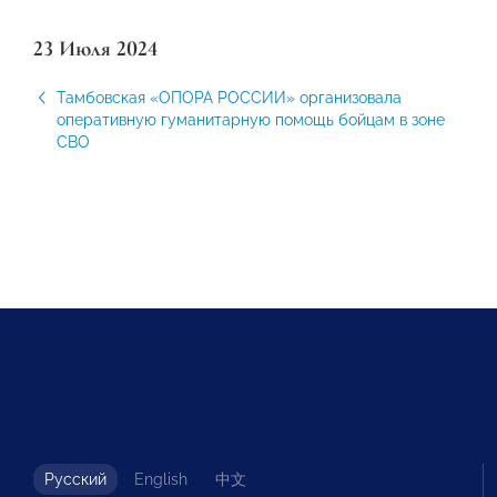
23 Июля 2024
Тамбовская «ОПОРА РОССИИ» организовала
оперативную гуманитарную помощь бойцам в зоне
СВО
Русский
English
中文