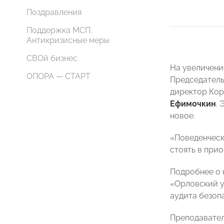
Поздравления
Поддержка МСП.
Антикризисные меры
СВОй бизнес
На увеличени
ОПОРА — СТАРТ
Председатель
директор Кор
Ефимочкин
.
новое.
«Поведенческ
стоять в при
Подробнее о 
«Орловский у
аудита безоп
Преподавател