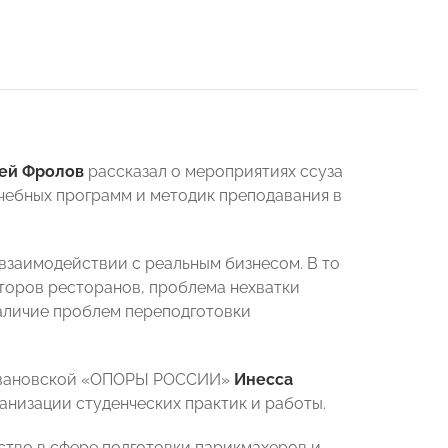
ей Фролов
рассказал о мероприятиях ссуза
чебных программ и методик преподавания в
взаимодействии с реальным бизнесом. В то
аторов ресторанов, проблема нехватки
аличие проблем переподготовки
в Ивановской «ОПОРЫ РОССИИ»
Инесса
анизации студенческих практик и работы.
тво в сфере подготовки парикмахеров и