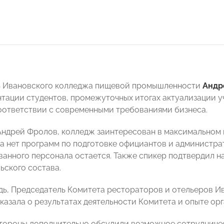
ь Ивановского колледжа пищевой промышленности
Андр
тации студентов, промежуточных итогах актуализации у
оответствии с современными требованиями бизнеса.
Андрей Фролов, колледж заинтересован в максимальном 
ка нет программ по подготовке официантов и администр
анного персонала остается. Также спикер подтвердил н
ьского состава.
дь, Председатель Комитета рестораторов и отельеро
казала о результатах деятельности Комитета и опыте орг
стороны дополнительно обсудили возможное сотрудничес