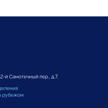
 2-й Самотечный пер., д.7.
деления
а рубежом