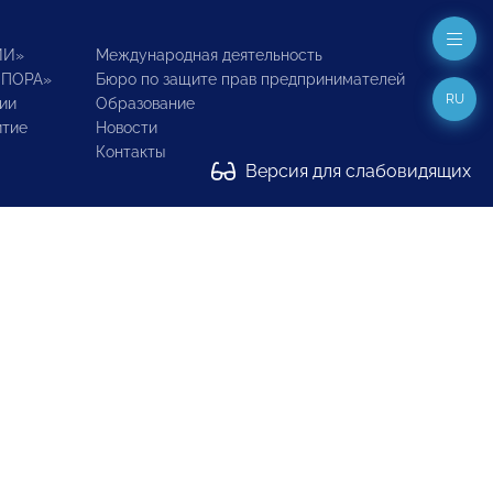
ИИ»
Международная деятельность
ОПОРА»
Бюро по защите прав предпринимателей
RU
ии
Образование
итие
Новости
Контакты
Версия для слабовидящих