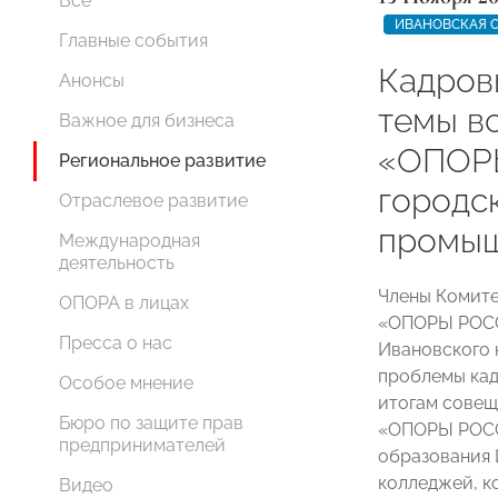
Все
ИВАНОВСКАЯ 
Главные события
Кадров
Анонсы
темы в
Важное для бизнеса
«ОПОР
Региональное развитие
городс
Отраслевое развитие
промыш
Международная
деятельность
Члены Комите
ОПОРА в лицах
«ОПОРЫ РОСС
Пресса о нас
Ивановского
проблемы кад
Особое мнение
итогам совещ
Бюро по защите прав
«ОПОРЫ РОСС
предпринимателей
образования 
колледжей, к
Видео