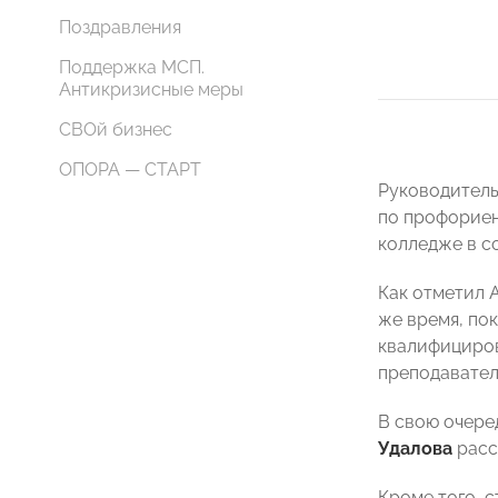
Поздравления
Поддержка МСП.
Антикризисные меры
СВОй бизнес
ОПОРА — СТАРТ
Руководител
по профориен
колледже в с
Как отметил 
же время, по
квалифициров
преподавател
В свою очере
Удалова
расс
Кроме того, 