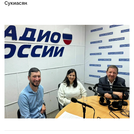
Сукиасян
.