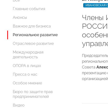
Все
ИВАНОВСКАЯ 
Главные события
Члены 
Анонсы
РОССИИ
Важное для бизнеса
особен
Региональное развитие
управл
Отраслевое развитие
Международная
Председатель
деятельность
региональног
ОПОРА в лицах
Совета
Алекс
презентацию 
Пресса о нас
организацией
Особое мнение
Бюро по защите прав
предпринимателей
Видео