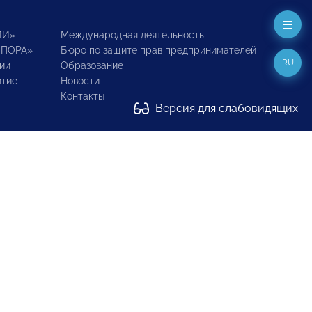
ИИ»
Международная деятельность
ОПОРА»
Бюро по защите прав предпринимателей
RU
ии
Образование
итие
Новости
Контакты
Версия для слабовидящих