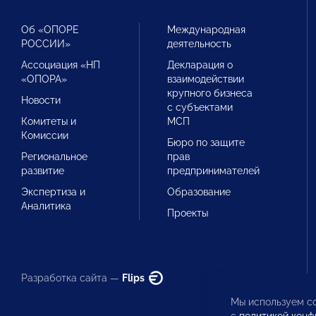
Об «ОПОРЕ
Международная
РОССИИ»
деятельность
Ассоциация «НП
Декларация о
«ОПОРА»
взаимодействии
крупного бизнеса
Новости
с субъектами
Комитеты и
МСП
Комиссии
Бюро по защите
Региональное
прав
развитие
предпринимателей
Экспертиза и
Образование
Аналитика
Проекты
Разработка сайта —
Flips
Мы используем co
с
политикой конф