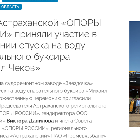
 ОБЛАСТЬ
Астраханской «ОПОРЫ
» приняли участие в
нии спуска на воду
ельного буксира
л Чеков»
на судоремонтном заводе «Звездочка»
уск на воду спасательного буксира «Михаил
оржественную церемонию пригласили
Председателя Астраханского регионального
ОПОРЫ РОССИИ», гендиректора ООО
ой»
Виктора Данилова
и члена Совета
й «ОПОРЫ РОССИИ», регионального
иса «Астраханский» ПАО «Промсвязьбанк»