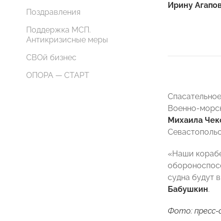
Ирину Агапо
Поздравления
Поддержка МСП.
Антикризисные меры
СВОй бизнес
ОПОРА — СТАРТ
Спасательное
Военно-морск
Михаила Чек
Севастопольс
«Наши корабе
обороноспосо
судна будут 
Бабушкин
.
Фото: пресс