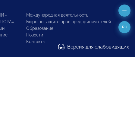
ИИ»
Международная деятельность
ОПОРА»
Бюро по защите прав предпринимателей
RU
ии
Образование
итие
Новости
Контакты
Версия для слабовидящих