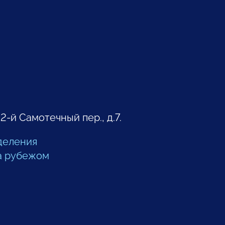
 2-й Самотечный пер., д.7.
деления
а рубежом