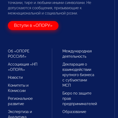
точками, тире и любыми иными символами. Не
допускаются сообщения, призывающие к
межнациональной и социальной розни.
Вступи в «ОПОРУ»
Об «ОПОРЕ
Международная
РОССИИ»
деятельность
Ассоциация «НП
Декларация о
«ОПОРА»
взаимодействии
крупного бизнеса
Новости
с субъектами
Комитеты и
МСП
Комиссии
Бюро по защите
Региональное
прав
развитие
предпринимателей
Экспертиза и
Образование
Аналитика