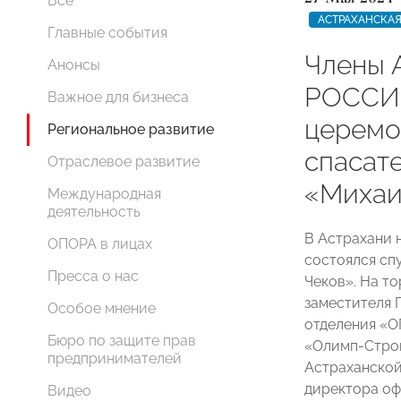
Все
АСТРАХАНСКАЯ
Главные события
Члены 
Анонсы
РОССИИ
Важное для бизнеса
церемо
Региональное развитие
спасат
Отраслевое развитие
«Михаи
Международная
деятельность
В Астрахани 
ОПОРА в лицах
состоялся сп
Пресса о нас
Чеков». На т
заместителя 
Особое мнение
отделения «
Бюро по защите прав
«Олимп-Стр
предпринимателей
Астраханско
директора оф
Видео