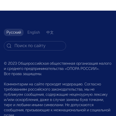
Русский
English
中文
© 2023 Общероссийская общественная организация малого
и среднего предпринимательства «ОПОРА РОССИИ».
Все права защищены.
Комментарии на сайте проходят модерацию. Согласно
требованиям российского законодательства, мы не
публикуем сообщения, содержащие нецензурную лексику
и/или оскорбления, даже в случае замены букв точками,
тире и любыми иными символами. Не допускаются
сообщения, призывающие к межнациональной и социальной
розни.