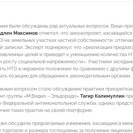
ания были обсуждены ряд актуальных вопросов. Вице-п
адлен Максимов
отметил, что законопроект, касающийс
О) на земельных участках частной собственности, отлич
й записки. Эксперт подчеркнул, что «реализация предла
аявленных целей и приведет к уменьшению количества НТ
и росту социальной напряженности». Участники заседани
ить НТО в неравное положение по сравнению с другими
ть позицию для обращения к законодательным органам.
жным вопросом стало обсуждение практики приоритеза
нт группы «М.Видео – Эльдорадо»
Тагир Калимуллин
пре
 Федеральной антимонопольной службы, однако предста
ичие таких практик на своей платформе.
кже обсудили предлагаемые изменения, касающиеся мини
 торговли и размера госпошлины за получение лицензии 