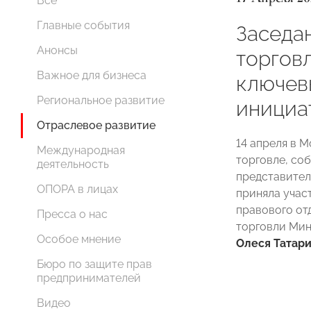
Все
Главные события
Заседа
Анонсы
торгов
Важное для бизнеса
ключев
Региональное развитие
инициа
Отраслевое развитие
14 апреля в 
Международная
торговле, со
деятельность
представител
ОПОРА в лицах
приняла учас
правового от
Пресса о нас
торговли Мин
Особое мнение
Олеся Татар
Бюро по защите прав
предпринимателей
Видео