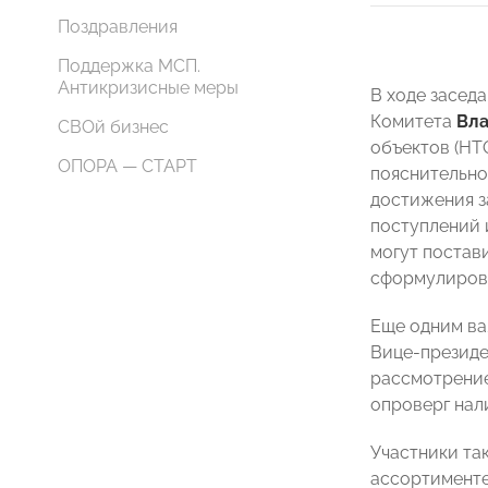
Поздравления
Поддержка МСП.
Антикризисные меры
В ходе засед
Комитета
Вл
СВОй бизнес
объектов (НТ
ОПОРА — СТАРТ
пояснительно
достижения з
поступлений 
могут постав
сформулирова
Еще одним ва
Вице-президе
рассмотрение
опроверг нал
Участники та
ассортименте