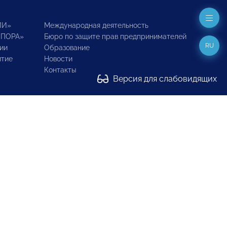
ИИ»
Международная деятельность
ОПОРА»
Бюро по защите прав предпринимателей
RU
ии
Образование
итие
Новости
Контакты
Версия для слабовидящих