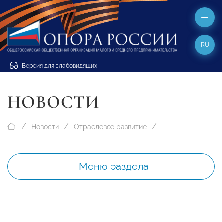
RU
Версия для слабовидящих
НОВОСТИ
Новости
Отраслевое развитие
Меню раздела