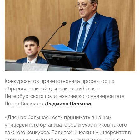
Конкурсантов приветствовала проректор по
образовательной деятельности Санкт-
Петербургского политехнического университета
Петра Великого
Людмила Панкова
.
«Для нас большая честь принимать в нашем
университете организаторов и участников такого
важного конкурса. Политехнический университет в
этом году отметил 125-летие, и мы горды тем, что