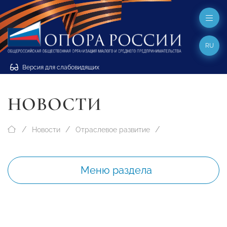
RU
Версия для слабовидящих
НОВОСТИ
Новости
Отраслевое развитие
Меню раздела