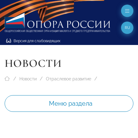
RU
Версия для слабовидящих
НОВОСТИ
Новости
Отраслевое развитие
Меню раздела