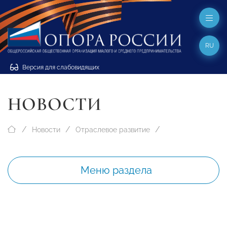
RU
Версия для слабовидящих
НОВОСТИ
Новости
Отраслевое развитие
Меню раздела