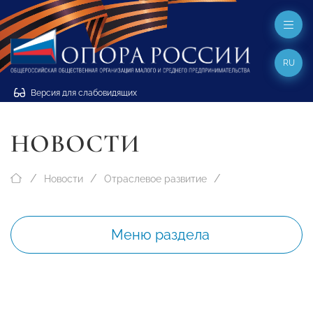
RU
Версия для слабовидящих
НОВОСТИ
Новости
Отраслевое развитие
Меню раздела