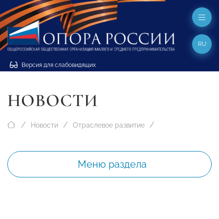
RU
Версия для слабовидящих
НОВОСТИ
Новости
Отраслевое развитие
Меню раздела