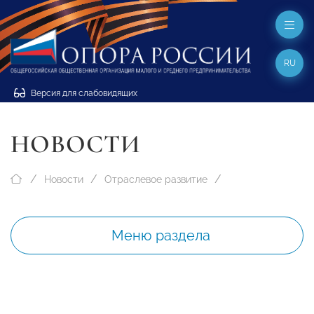
RU
Версия для слабовидящих
НОВОСТИ
Новости
Отраслевое развитие
Меню раздела