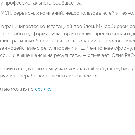
зу профессионального сообщества;
МСП, сервисных компаний, недропользователей и технол
 ограничивается констатацией проблем. Мы собираем ра
а проработку, формируем нормативные предложения и д
инистративных барьеров и согласований, вопросов лицен
взаимодействие с регуляторами и т.д. Чем точнее сформу
ссии и выше шансы на результат», — отмечает Юлия Райх
иссии в следующих выпусках журнала «Глобус» глубже 
бычи и переработки полезных ископаемых.
атью можно по
ссылке
.