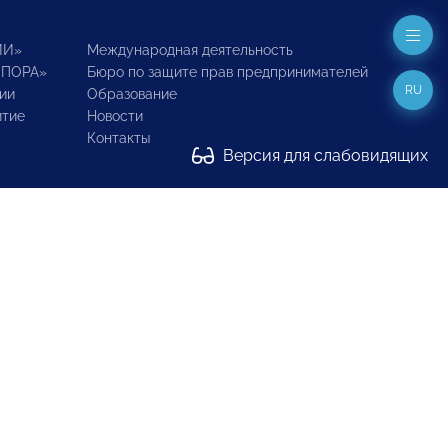
ИИ»
Международная деятельность
ОПОРА»
Бюро по защите прав предпринимателей
RU
ии
Образование
итие
Новости
Контакты
Версия для слабовидящих