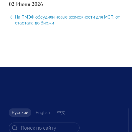
02 Июня 2026
На ПМЭФ обсудили новые возможности для МСП: от
стартапа до биржи
Русский
English
中文