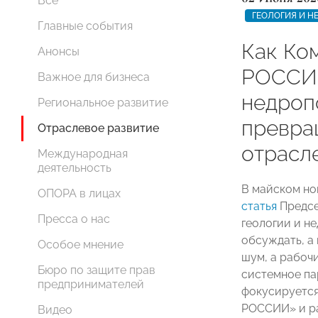
Все
ГЕОЛОГИЯ И 
Главные события
Как Ко
Анонсы
РОССИИ
Важное для бизнеса
недроп
Региональное развитие
превра
Отраслевое развитие
отрасл
Международная
деятельность
В майском но
ОПОРА в лицах
статья
Предсе
Пресса о нас
геологии и н
обсуждать, а
Особое мнение
шум, а рабоч
Бюро по защите прав
системное па
предпринимателей
фокусируется
РОССИИ» и ра
Видео