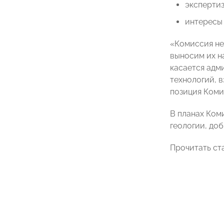
эксперти
интересы 
«Комиссия не
выносим их н
касается адм
технологий, 
позиция Коми
В планах Ком
геологии, до
Прочитать ст