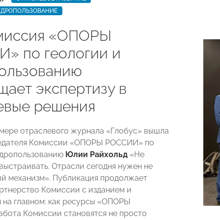
НЕДРОПОЛЬЗОВАНИЕ
миссия «ОПОРЫ
» по геологии и
ользованию
щает экспертизу в
евые решения
мере отраслевого журнала «Глобус» вышла
дателя Комиссии «ОПОРЫ РОССИИ» по
едропользованию
Юлии Райхольд
«Не
 выстраивать. Отрасли сегодня нужен не
ий механизм». Публикация продолжает
ртнерство Комиссии с изданием и
 на главном: как ресурсы «ОПОРЫ
бота Комиссии становятся не просто