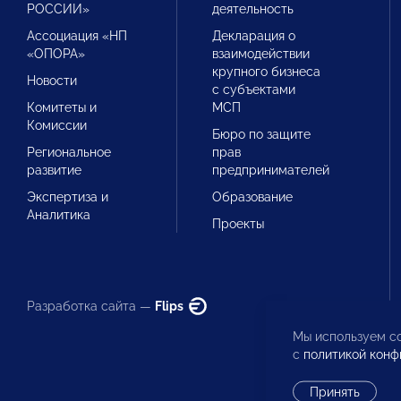
РОССИИ»
деятельность
Ассоциация «НП
Декларация о
«ОПОРА»
взаимодействии
крупного бизнеса
Новости
с субъектами
Комитеты и
МСП
Комиссии
Бюро по защите
Региональное
прав
развитие
предпринимателей
Экспертиза и
Образование
Аналитика
Проекты
Разработка сайта —
Flips
Мы используем co
с
политикой конф
Принять