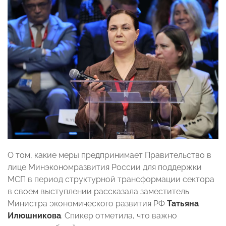
О том, какие меры предпринимает Правительство в
лице Минэкономразвития России для поддержки
МСП в период структурной трансформации сектора
в своем выступлении рассказала заместитель
Министра экономического развития РФ
Татьяна
Илюшникова
. Спикер отметила, что важно