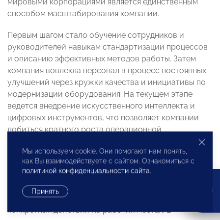
мировыми корпорациями является единственным
способом масштабирования компании.
Первым шагом стало обучение сотрудников и
руководителей навыкам стандартизации процессов
и описанию эффективных методов работы. Затем
компания вовлекла персонал в процесс постоянных
улучшений через кружки качества и инициативы по
модернизации оборудования. На текущем этапе
ведется внедрение искусственного интеллекта и
цифровых инструментов, что позволяет компании
добиться кратного роста операционной
эффективности.
Мы используем cookie. Они помогают нам понять,
как Вы взаимодействуете с сайтом. Ознакомиться с
«Работа заняла порядка трех лет. Мы создали около
политикой конфиденциальности сайта
.
16 тысяч стандартов на все операции и описали
более 400 бизнес-процессов, регламентирующих
Принять
все: от функциональных взаимодействий до
конкретных действий на рабочих местах. В