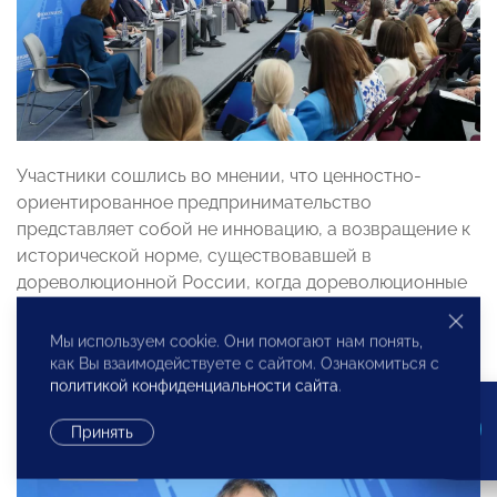
Участники сошлись во мнении, что ценностно-
ориентированное предпринимательство
представляет собой не инновацию, а возвращение к
исторической норме, существовавшей в
дореволюционной России, когда дореволюционные
предприниматели строили бизнес на принципах
служения обществу, соборности и ответственности,
Мы используем cookie. Они помогают нам понять,
а некоторые из них даже были причислены к лику
как Вы взаимодействуете с сайтом. Ознакомиться с
политикой конфиденциальности сайта
.
святых.
Принять