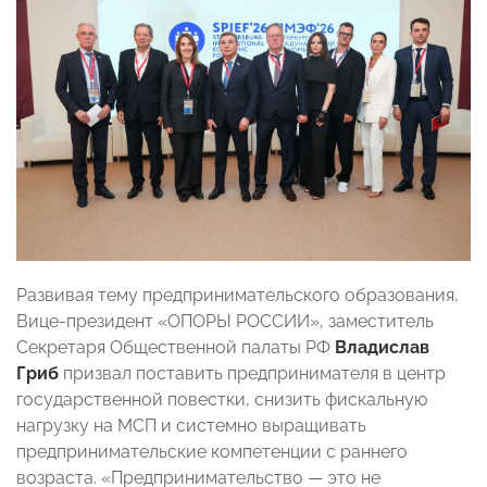
Развивая тему предпринимательского образования,
Вице-президент «ОПОРЫ РОССИИ», заместитель
Секретаря Общественной палаты РФ
Владислав
Гриб
призвал поставить предпринимателя в центр
государственной повестки, снизить фискальную
нагрузку на МСП и системно выращивать
предпринимательские компетенции с раннего
возраста. «Предпринимательство — это не