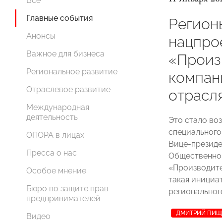
Все
Главные события
Регион
Анонсы
нацпро
Важное для бизнеса
«Произ
Региональное развитие
компан
Отраслевое развитие
отрасл
Международная
деятельность
Это стало во
специального
ОПОРА в лицах
Вице-презид
Пресса о нас
Общественно-
«Производит
Особое мнение
такая инициа
Бюро по защите прав
регионального
предпринимателей
ДМИТРИЙ ПИЩ
Видео