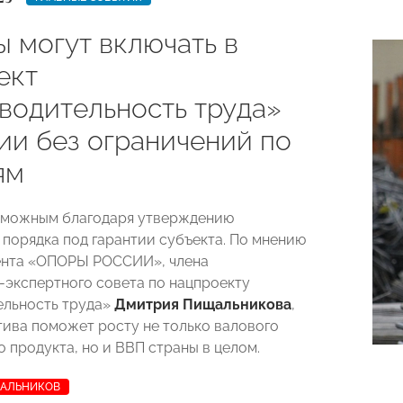
ы могут включать в
ект
водительность труда»
ии без ограничений по
ям
зможным благодаря утверждению
 порядка под гарантии субъекта. По мнению
ента «ОПОРЫ РОССИИ», члена
экспертного совета по нацпроекту
ельность труда»
Дмитрия Пищальникова
,
тива поможет росту не только валового
 продукта, но и ВВП страны в целом.
АЛЬНИКОВ