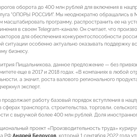
рогов оборота до 400 млн рублей для включения в нацпр
слуга "ОПОРЫ РОССИИ". Мы неоднократно обращались в 
 масштабировать программу, распространить ее на уст
инения в своем Telegram-канале. Он считает, что произ
факторов для обеспечения конкурентоспособности росси
й ситуации особенно актуально оказывать поддержку вс
ому бизнесу.
итрия Пищальникова, данное предложение — без привязк
итете еще в 2017 и 2018 годах. «В компаниях в любой от
ьности, а значит, роста валового регионального продукт
дчеркнул эксперт.
я продолжает работу базовый порядок вступления в нацп
в сферах транспорта, строительства, торговли, сельско
ти с выручкой более 400 млн рублей. Доля иностранног
циональный проект «Производительность труда» куриру
ва РФ
Андрей Белоусов
, который 1 сентября 2022 года 