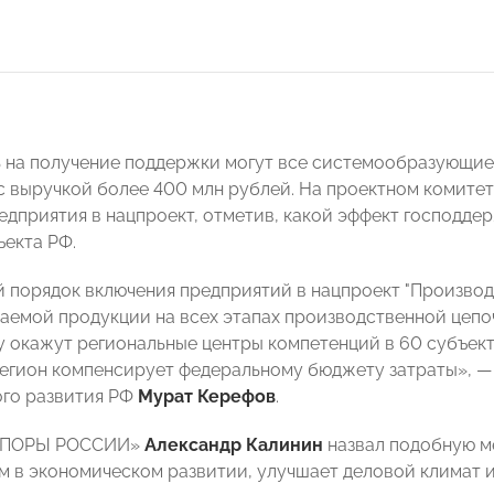
 на получение поддержки могут все системообразующие
с выручкой более 400 млн рублей. На проектном комите
едприятия в нацпроект, отметив, какой эффект господд
ъекта РФ.
 порядок включения предприятий в нацпроект "Производ
аемой продукции на всех этапах производственной цепочк
 окажут региональные центры компетенций в 60 субъекта
регион компенсирует федеральному бюджету затраты», —
го развития РФ
Мурат Керефов
.
«ОПОРЫ РОССИИ»
Александр Калинин
назвал подобную ме
ам в экономическом развитии, улучшает деловой климат 