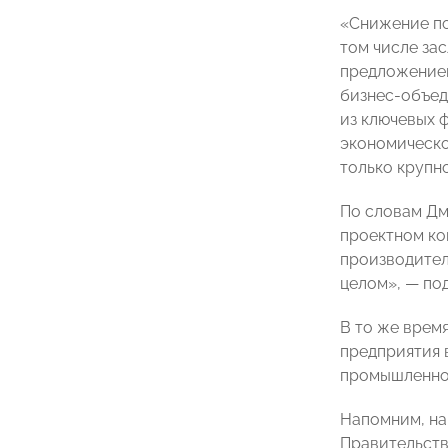
«Снижение по
том числе за
предложением
бизнес-объед
из ключевых 
экономическо
только крупн
По словам Дм
проектном ком
производител
целом», — по
В то же врем
предприятия 
промышленнос
Напомним, на
Правительст