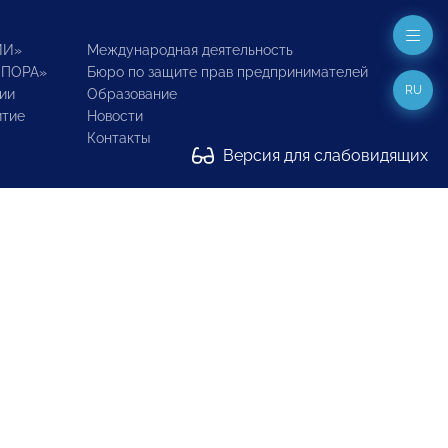
ИИ»
Международная деятельность
ОПОРА»
Бюро по защите прав предпринимателей
RU
ии
Образование
итие
Новости
Контакты
Версия для слабовидящих