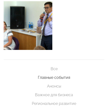
Все
Главные события
Анонсы
Важное для бизнеса
Региональное развитие