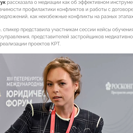
чук
рассказала о медиации как об эффективном инструме
начимости профилактики конфликтов и работы с договоре
редложений, как неизбежные конфликты на разных этапах
, спикер представила участникам сессии кейсы обучения
оуправления, представителей застройщиков медиативно
 реализации проектов КРТ.