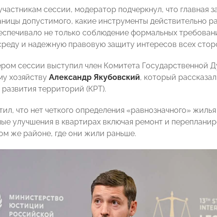
частникам сессии, модератор подчеркнул, что главная з
аницы допустимого, какие инструменты действительно раб
еспечивало не только соблюдение формальных требовани
реду и надежную правовую защиту интересов всех стор
ром сессии выступил член Комитета Государственной Д
у хозяйству
Александр Якубовский
, который рассказа
 развития территорий (КРТ).
тил, что нет четкого определения «равнозначного» жилья
ые улучшения в квартирах включая ремонт и перепланиров
ом же районе, где они жили раньше.