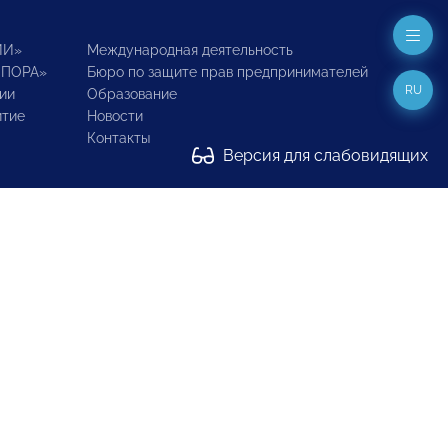
ИИ»
Международная деятельность
ОПОРА»
Бюро по защите прав предпринимателей
RU
ии
Образование
итие
Новости
Контакты
Версия для слабовидящих