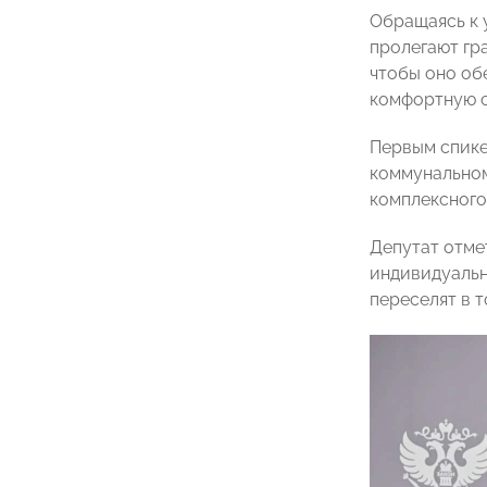
Обращаясь к у
пролегают гр
чтобы оно об
комфортную с
Первым спике
коммунальном
комплексного
Депутат отме
индивидуальн
переселят в т