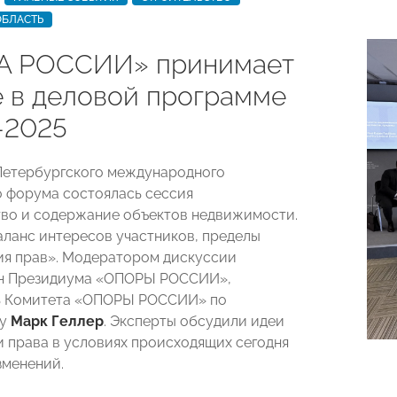
ОБЛАСТЬ
А РОССИИ» принимает
е в деловой программе
2025
I Петербургского международного
 форума состоялась сессия
во и содержание объектов недвижимости.
аланс интересов участников, пределы
я прав». Модератором дискуссии
ен Президиума «ОПОРЫ РОССИИ»,
ь Комитета «ОПОРЫ РОССИИ» по
ву
Марк Геллер
. Эксперты обсудили идеи
 права в условиях происходящих сегодня
зменений.