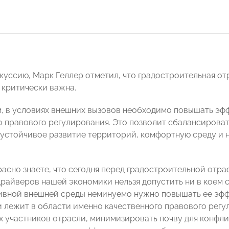
куссию, Марк Геллер отметил, что градостроительная от
 критически важна.
м, в условиях внешних вызовов необходимо повышать эффе
о правового регулирования. Это позволит сбалансироват
 устойчивое развитие территорий, комфортную среду и
расно знаете, что сегодня перед градостроительной отра
райверов нашей экономики нельзя допустить ни в коем сл
ивной внешней среды неминуемо нужно повышать ее эффе
и лежит в области именно качественного правового рег
х участников отрасли, минимизировать почву для конфлик