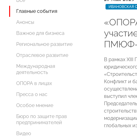
Все
ИВАНОВСКАЯ 
Главные события
«ОПОР
Анонсы
участи
Важное для бизнеса
ПМЮФ-
Региональное развитие
Отраслевое развитие
В рамках XII
Международная
юридического
деятельность
«Строительст
Конфликт и б
ОПОРА в лицах
осуществлени
Пресса о нас
выступил чл
Председател
Особое мнение
строительст
Бюро по защите прав
модернизации
предпринимателей
глобальных и
Видео