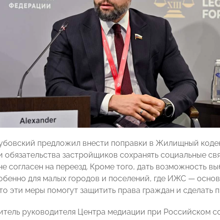
убовский предложил внести поправки в Жилищный коде
и обязательства застройщиков сохранять социальные связ
не согласен на переезд. Кроме того, дать возможность в
собенно для малых городов и поселений, где ИЖС — осно
что эти меры помогут защитить права граждан и сделать
итель руководителя Центра медиации при Российском 