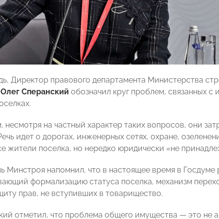
дь, Директор правового департамента Министерства ст
Ф
Олег Сперанский
обозначил круг проблем, связанных с
оселках.
м, несмотря на частный характер таких вопросов, они за
Речь идет о дорогах, инженерных сетях, охране, озелене
се жители поселка, но нередко юридически «не принадле
ь Минстроя напомнил, что в настоящее время в Госдуме 
ающий формализацию статуса поселка, механизм перехо
щиту прав, не вступивших в товарищество.
кий отметил, что проблема общего имущества — это не 