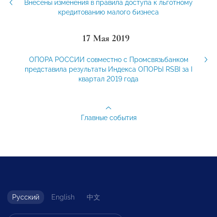
Внесены изменения в правила доступа к льготному
кредитованию малого бизнеса
17 Мая 2019
ОПОРА РОССИИ совместно с Промсвязьбанком
представила результаты Индекса ОПОРЫ RSBI за I
квартал 2019 года
Главные события
Русский
English
中文