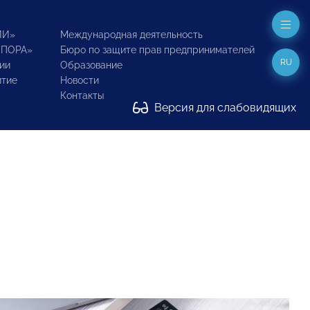
ИИ»
Международная деятельность
ОПОРА»
Бюро по защите прав предпринимателей
RU
ии
Образование
итие
Новости
Контакты
Версия для слабовидящих