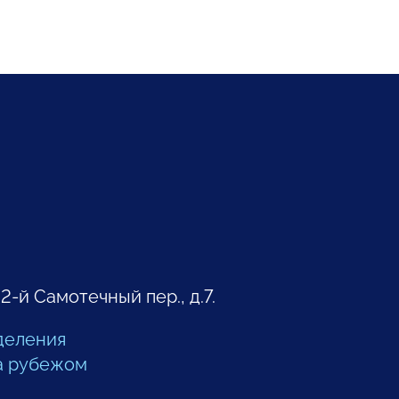
 2-й Самотечный пер., д.7.
деления
а рубежом