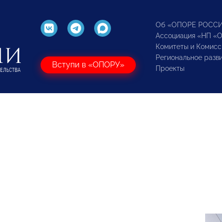
Об «ОПОРЕ РОСС
Ассоциация «НП «
Комитеты и Комисс
Региональное разв
Вступи в «ОПОРУ»
Проекты