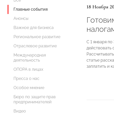
Все
18 Ноября 2
Главные события
Готови
Анонсы
налога
Важное для бизнеса
Региональное развитие
С 1 января по
Отраслевое развитие
действовать
Рассчитывать 
Международная
статье расск
деятельность
заплатить и к
ОПОРА в лицах
Пресса о нас
Особое мнение
Бюро по защите прав
предпринимателей
Видео