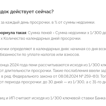
ядок действует сейчас?
 за каждый день просрочки, в % от суммы недоимки.
формула такая
: Сумма пеней = Сумма недоимки x 1/300 
 x Количество календарных дней просрочки.
очки определяют в календарных днях: начиная со дня во
бязанности по уплате налогов или взносов.
конца 2024 года пени рассчитываются исходя из 1/300 кл
от длительности просрочки. Такие послабления ввели зад
5 НК в ред. Федерального закона от 08.08.2024 № 259-ФЗ). Т
т периода просрочки: до 30 дней — из 1/300, а с 31-го д
лиц и ИП считают исходя из 1/300 ключевой ставки Банка