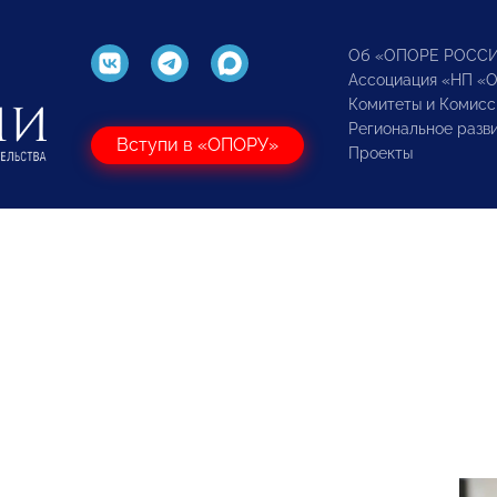
Об «ОПОРЕ РОСС
Ассоциация «НП «
Комитеты и Комисс
Региональное разв
Вступи в «ОПОРУ»
Проекты