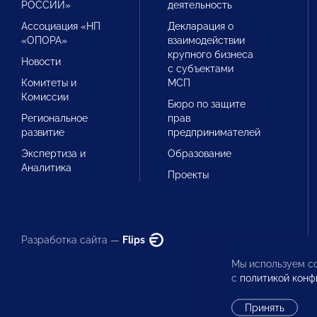
РОССИИ»
деятельность
Ассоциация «НП
Декларация о
«ОПОРА»
взаимодействии
крупного бизнеса
Новости
с субъектами
Комитеты и
МСП
Комиссии
Бюро по защите
Региональное
прав
развитие
предпринимателей
Экспертиза и
Образование
Аналитика
Проекты
Разработка сайта —
Flips
Мы используем co
с
политикой конф
Принять