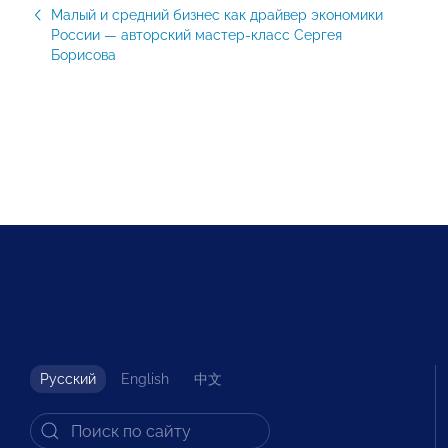
Малый и средний бизнес как драйвер экономики
России — авторский мастер-класс Сергея
Борисова
Русский
English
中文