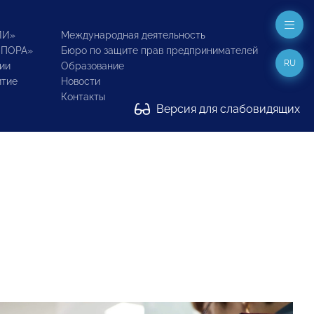
ИИ»
Международная деятельность
ОПОРА»
Бюро по защите прав предпринимателей
RU
ии
Образование
итие
Новости
Контакты
Версия для слабовидящих