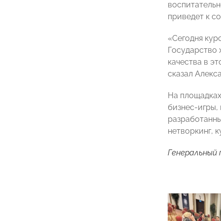
воспитатель
приведет к с
«Сегодня кур
Государство 
качества в э
сказал Алекс
На площадках
бизнес-игры,
разработанны
нетворкинг, 
Генеральный 