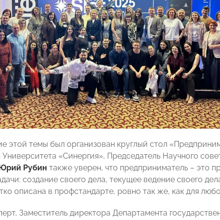
е этой темы был организован круглый стол «Предприни
 Университета «Синергия», Председатель Научного сове
Юрий Рубин
также уверен, что предприниматель – это п
ачи: создание своего дела, текущее ведение своего дела
тко описана в профстандарте, ровно так же, как для любо
перт, Заместитель директора Департамента государств