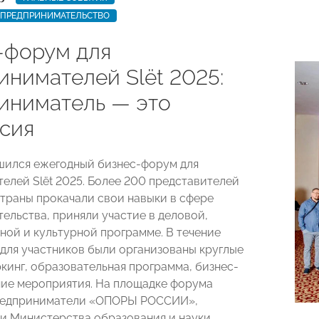
ПРЕДПРИНИМАТЕЛЬСТВО
-форум для
инимателей Slёt 2025:
иниматель — это
сия
шился ежегодный бизнес-форум для
елей Slёt 2025. Более 200 представителей
страны прокачали свои навыки в сфере
ельства, приняли участие в деловой,
ной и культурной программе. В течение
 для участников были организованы круглые
ркинг, образовательная программа, бизнес-
ние мероприятия. На площадке форума
редприниматели «ОПОРЫ РОССИИ»,
и Министерства образования и науки