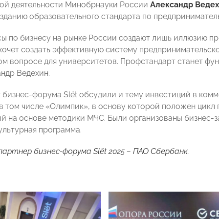
ной деятельности Минобрнауки России
Александр Веде
озданию образовательного стандарта по предприниматель
сы по бизнесу на рынке России создают лишь иллюзию п
хочет создать эффективную систему предпринимательско
том вопросе для университетов. Профстандарт станет фун
андр Ведехин.
 бизнес-форума Slёt обсудили и тему инвестиций в ком
 в том числе «Олимпик», в основу которой положен цикл
й на основе методики МЧС. Были организованы бизнес-за
культурная программа.
партнер бизнес-форума Slёt 2025 – ПАО Сбербанк.