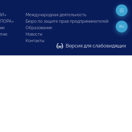
ИИ»
Международная деятельность
ОПОРА»
Бюро по защите прав предпринимателей
RU
ии
Образование
итие
Новости
Контакты
Версия для слабовидящих