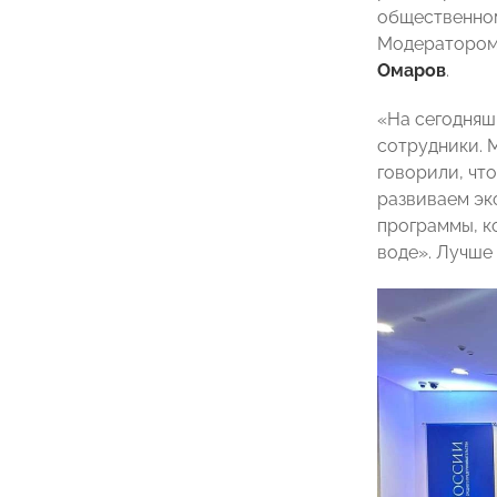
общественном
Модератором 
Омаров
.
«На сегодняшн
сотрудники. 
говорили, чт
развиваем эк
программы, к
воде». Лучше