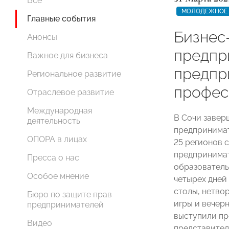
Все
МОЛОДЕЖНОЕ 
Главные события
Бизнес
Анонсы
предпр
Важное для бизнеса
предпр
Региональное развитие
профес
Отраслевое развитие
Международная
В Сочи завер
деятельность
предпринимат
ОПОРА в лицах
25 регионов 
предпринимат
Пресса о нас
образователь
Особое мнение
четырех дней
столы, нетво
Бюро по защите прав
игры и вечер
предпринимателей
выступили п
Видео
представител