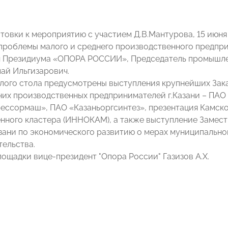
товки к мероприятию с участием Д.В.Мантурова, 15 июня 2
проблемы малого и среднего производственного предпр
ен Президиума «ОПОРА РОССИИ», Председатель промышл
ай Ильгизарович.
глого стола предусмотрены выступления крупнейших Зак
них производственных предпринимателей г.Казани – ПАО 
ессормаш», ПАО «Казаньоргсинтез», презентация Камск
нного кластера (ИННОКАМ), а также выступление Замес
азани по экономического развитию о мерах муниципально
ельства.
ощадки вице-президент "Опора России" Газизов А.Х.