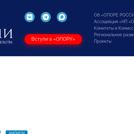
Об «ОПОРЕ РОСС
Ассоциация «НП «
Комитеты и Комисс
Региональное разв
Вступи в «ОПОРУ»
Проекты
7
АНОНСЫ