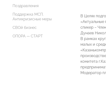
Поздравления
Поддержка МСП.
В Целях подго
Антикризисные меры
«Актуальные 
спикер – Чл
СВОй бизнес
Дунаев Никол
ОПОРА — СТАРТ
В рамках кру
малых и сред
«Казанькомпр
производстве
комитета г.К
предпринимат
Модератор пл