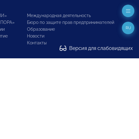
ИИ»
Международная деятельность
ОПОРА»
Бюро по защите прав предпринимателей
RU
ии
Образование
итие
Новости
Контакты
Версия для слабовидящих