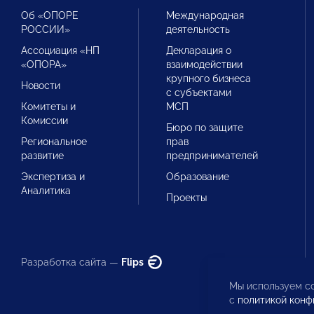
Об «ОПОРЕ
Международная
РОССИИ»
деятельность
Ассоциация «НП
Декларация о
«ОПОРА»
взаимодействии
крупного бизнеса
Новости
с субъектами
Комитеты и
МСП
Комиссии
Бюро по защите
Региональное
прав
развитие
предпринимателей
Экспертиза и
Образование
Аналитика
Проекты
Разработка сайта —
Flips
Мы используем co
с
политикой конф