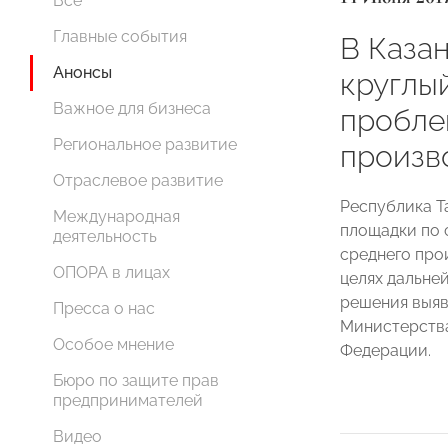
Все
Главные события
В Каза
Анонсы
круглы
Важное для бизнеса
пробле
Региональное развитие
произв
Отраслевое развитие
Республика Т
Международная
площадки по 
деятельность
среднего про
ОПОРА в лицах
целях дальне
решения выяв
Пресса о нас
Министерств
Особое мнение
Федерации.
Бюро по защите прав
предпринимателей
Видео