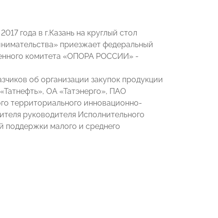
017 года в г.Казань на круглый стол
инимательства» приезжает федеральный
енного комитета «ОПОРА РОССИИ» -
азчиков об организации закупок продукции
«Татнефть», ОА «Татэнерго», ПАО
ого территориального инновационно-
тителя руководителя Исполнительного
й поддержки малого и среднего