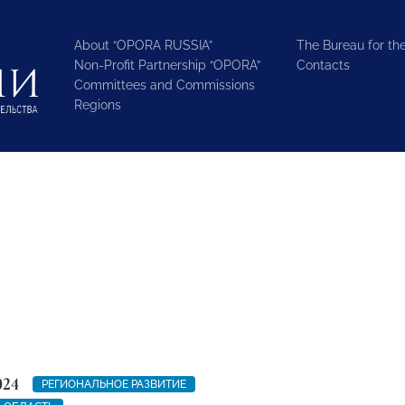
About “OPORA RUSSIA”
The Bureau for the
Non-Profit Partnership “OPORA”
Contacts
Committees and Commissions
Regions
024
РЕГИОНАЛЬНОЕ РАЗВИТИЕ