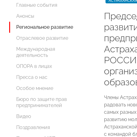
АСТРАХАНСКАЯ
Главные события
Предсе
Анонсы
развит
Региональное развитие
предпр
Отраслевое развитие
Астрах
Международная
деятельность
РОССИ
ОПОРА в лицах
органи
Пресса о нас
образо
Особое мнение
Члены Астра
Бюро по защите прав
радовать нов
предпринимателей
самых разных
Видео
развитию мо
Астраханск
Поздравления
с командой б