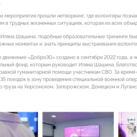
.
ах мероприятия прошли нетворкинг, где волонтеры позна
м в трудных жизненных ситуациях, которая их всех объед
 Иляна Шашина, подобные образовательные тренинги быв
ложных моментах и знать принципы выстраивания волонт
 движение «Добро30» создано в сентябре 2022 года, а ч
льный фонд, которым руководит Иляна Шашина. Благотв
равкой гуманитарной помощи участникам СВО. За время
35 поездок в зону проведения специальной военной опе
о груза на Херсонском, Запорожском, Донецком и Луганс