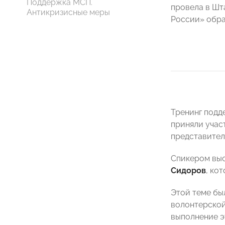
Поддержка МСП.
провела в Шт
Антикризисные меры
России» обра
Тренинг подд
приняли учас
представител
Спикером выс
Сидоров
, ко
Этой теме бы
волонтерской
выполнение э