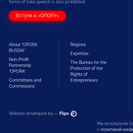
forms of hate speech is also prohibited.
Вступи в «ОПОРУ»
About “OPORA
Regions
RUSSIA”
Expertise
Non-Profit
The Bureau for the
Partnership
Protection of the
“OPORA”
Rights of
Committees and
Entrepreneurs
Commissions
Website developed by —
Flips
Мы используем co
с
политикой конф