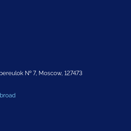
pereulok № 7, Moscow, 127473
Abroad