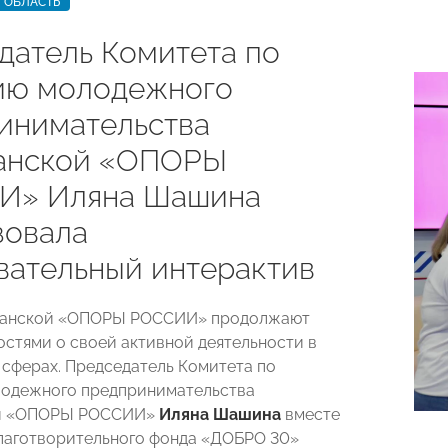
 ОБЛАСТЬ
датель Комитета по
ию молодежного
инимательства
анской «ОПОРЫ
И» Иляна Шашина
зовала
вательный интерактив
ханской «ОПОРЫ РОССИИ» продолжают
остями о своей активной деятельности в
 сферах. Председатель Комитета по
лодежного предпринимательства
ой «ОПОРЫ РОССИИ»
Иляна Шашина
вместе
лаготворительного фонда «ДОБРО 30»