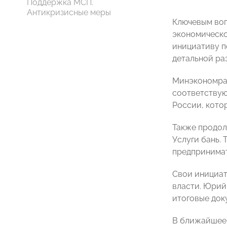
Поддержка МСП.
Антикризисные меры
Ключевым воп
экономическо
инициативу п
детальной ра
Минэкономраз
соответствую
России, кото
Также продол
Услуги бань.
предпринимат
Свои инициат
власти. Юрий
итоговые док
В ближайшее 