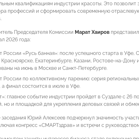
ьным квалификациям индустрии красоты. Это позволит 
ра профессий и сформировать современную отраслевую
.
итель Председателя Комиссии
Марат Хаиров
представил
л 2026 года:
 России «Русь банная»: после успешного старта в Уфе, 
 Красноярске, Екатеринбурге, Казани, Ростове-на-Дону 
ваны на июнь в Москве и Санкт-Петербурге.
 России по коллективному парению: серия региональны
 а финал состоится в июле в Уфе.
»: главное событие индустрии пройдет в Суздале с 26 по
, но и площадкой для укрепления деловых связей и обме
 заседания Юрий Алексеев подчеркнул значимость учас
ключая конгресс «СМАРТздрав» и встречи с руководство
ументом защиты интересов бизнеса стало включение пр