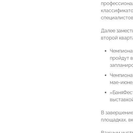
профессионал
классификато
специалистов
Далее замест
второй кварта
Чемпионат
пройдут в
запланиро
Чемпионат
мае-июне,
«БаняФест
выставкой
В завершение
площадках, в
Важным инстр