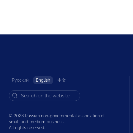
Русский
English
中文
© 2023 Russian non-governmental association of
small and medium business
All rights reserved.