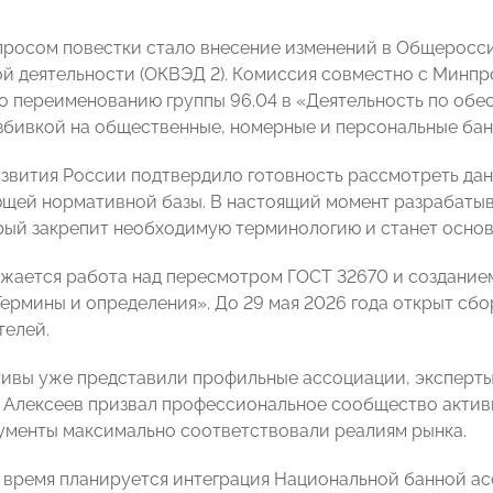
росом повестки стало внесение изменений в Общеросс
й деятельности (ОКВЭД 2). Комиссия совместно с Минп
о переименованию группы 96.04 в «Деятельность по обе
збивкой на общественные, номерные и персональные бан
вития России подтвердило готовность рассмотреть дан
щей нормативной базы. В настоящий момент разрабатыв
рый закрепит необходимую терминологию и станет осно
жается работа над пересмотром ГОСТ 32670 и созданием
 Термины и определения». До 29 мая 2026 года открыт сб
елей.
ивы уже представили профильные ассоциации, эксперты
 Алексеев призвал профессиональное сообщество активн
ументы максимально соответствовали реалиям рынка.
время планируется интеграция Национальной банной ас