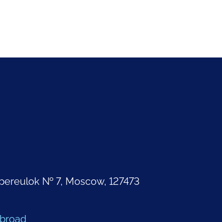
pereulok № 7, Moscow, 127473
Abroad