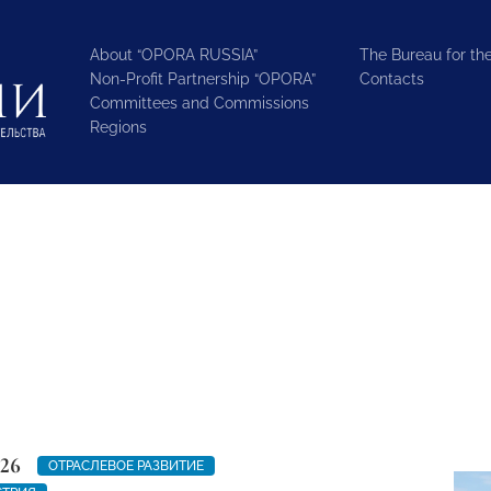
About “OPORA RUSSIA”
The Bureau for the
Non-Profit Partnership “OPORA”
Contacts
Committees and Commissions
Regions
026
ОТРАСЛЕВОЕ РАЗВИТИЕ