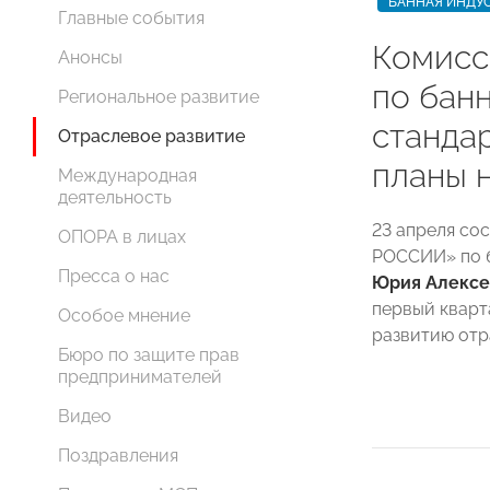
БАННАЯ ИНДУ
Главные события
Комис
Анонсы
по бан
Региональное развитие
станда
Отраслевое развитие
планы н
Международная
деятельность
23 апреля со
ОПОРА в лицах
РОССИИ» по б
Пресса о нас
Юрия Алексе
первый кварт
Особое мнение
развитию отр
Бюро по защите прав
предпринимателей
Видео
Поздравления