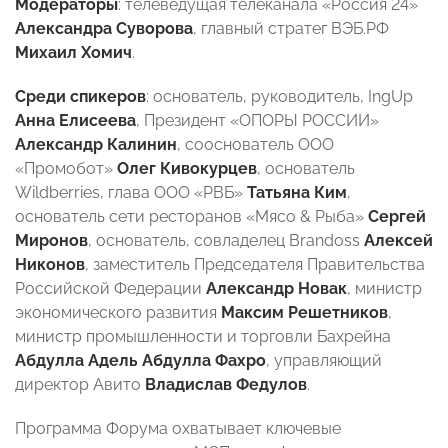
Модераторы
: телеведущая телеканала «Россия 24»
Александра Суворова
, главный стратег ВЭБ.РФ
Михаил Хомич
.
Среди спикеров
: основатель, руководитель, IngUp
Анна Елисеева
, Президент «ОПОРЫ РОССИИ»
Александр Калинин
, сооснователь ООО
«Промобот»
Олег Кивокурцев
, основатель
Wildberries, глава ООО «РВБ»
Татьяна Ким
,
основатель сети ресторанов «Мясо & Рыба»
Сергей
Миронов
, основатель, совладелец Brandoss
Алексей
Никонов
, заместитель Председателя Правительства
Российской Федерации
Александр Новак
, министр
экономического развития
Максим Решетников
,
министр промышленности и торговли Бахрейна
Абдулла Адель Абдулла Фахро
, управляющий
директор Авито
Владислав Федулов
.
Программа Форума охватывает ключевые