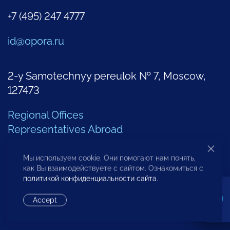
+7 (495) 247 4777
id@opora.ru
2-y Samotechnyy pereulok № 7, Moscow,
127473
Regional Offices
Representatives Abroad
Мы используем cookie. Они помогают нам понять,
Additional Contacts
как Вы взаимодействуете с сайтом. Ознакомиться с
политикой конфиденциальности сайта
.
Accept
Center of Analysis of Entrepreneurship
Problems