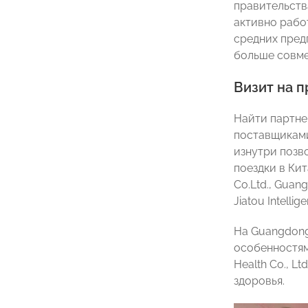
правительств
активно рабо
средних пред
больше совме
Визит на 
Найти партне
поставщиками
изнутри позв
поездки в Кит
Co.Ltd., Guan
Jiatou Intellig
На Guangdong
особенностям
Health Co., L
здоровья.