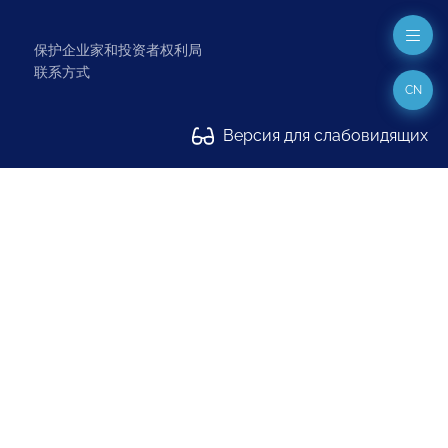
保护企业家和投资者权利局
联系方式
CN
Версия для слабовидящих