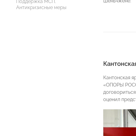
Шеньчжене.
Поддержка МСП.
Антикризисные меры
Кантонска
Кантонская я
«ОПОРЫ РОССИ
договориться
оценил предс