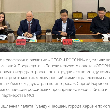
ов рассказал о развитии «ОПОРЫ РОССИИ» и усилиях п
омпаний. Председатель Попечительского совета «ОПОР
 первую очередь, отраслевое сотрудничество между комп
построить мостик между российскими отраслевыми напр
инять бизнесы двух стран по интересам. Сергей Борисов 
изнес-миссии российских предпринимателей в Китай и н
 партнерства МСП.
ышленная палата Гуандун Чаошань города Харбин помо