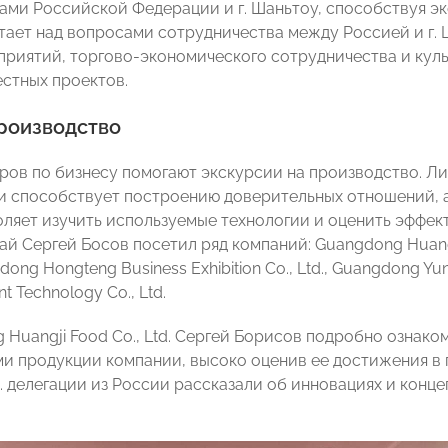
ами Российской Федерации и г. Шаньтоу, способствуя э
тает над вопросами сотрудничества между Россией и г. 
приятий, торгово-экономического сотрудничества и куль
стных проектов.
производство
ров по бизнесу помогают экскурсии на производство. Л
 способствует построению доверительных отношений, а
оляет изучить используемые технологии и оценить эффек
ай Сергей Босов посетил ряд компаний: Guangdong Huangji 
gdong Hongteng Business Exhibition Co., Ltd., Guangdong Y
ent Technology Co., Ltd.
 Huangji Food Co., Ltd. Сергей Борисов подробно ознак
и продукции компании, высоко оценив ее достижения в п
td. делегации из России рассказали об инновациях и конц