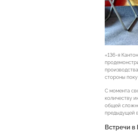
«136-я Канто
продемонстри
производства
стороны поку
С момента св
количеству и
общей сложно
предыдущей вы
Встречи в