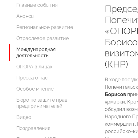
Главные события
Предсе
Анонсы
Попечи
Региональное развитие
«ОПОР
Отраслевое развитие
Борисо
Международная
визито
деятельность
(КНР)
ОПОРА в лицах
Пресса о нас
В ходе поездк
Попечительс
Особое мнение
Борисов
прин
Бюро по защите прав
ярмарки. Кро
предпринимателей
обсудил возм
Народного Пр
Видео
коммерции г.
Поздравления
российско-ки