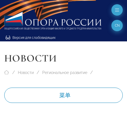
CN
Версия для слабовидящих
НОВОСТИ
Новости
Региональное развитие
菜单