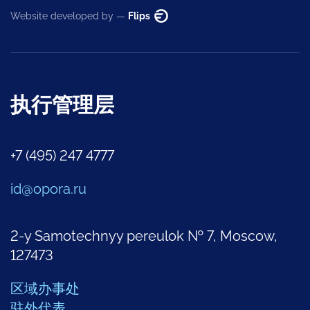
Website developed by —
Flips
执行管理层
+7 (495) 247 4777
id@opora.ru
2-y Samotechnyy pereulok № 7, Moscow,
127473
区域办事处
驻外代表