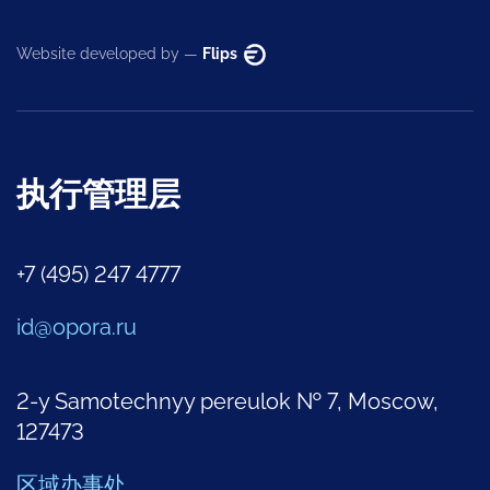
Website developed by —
Flips
执行管理层
+7 (495) 247 4777
id@opora.ru
2-y Samotechnyy pereulok № 7, Moscow,
127473
区域办事处