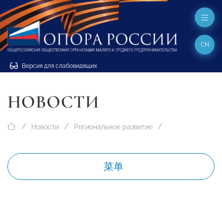
CN
Версия для слабовидящих
НОВОСТИ
Новости
Региональное развитие
菜单