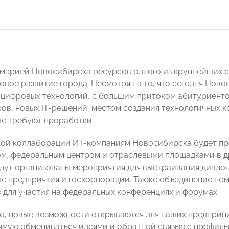
мэрией Новосибирска ресурсов одного из крупнейших 
овое развитие города. Несмотря на то, что сегодня Нов
 цифровых технологий, с большим притоком абитуриентов
ров, новых IT-решений, местом создания технологичных к
ые требуют проработки.
кой коллаборации ИТ-компаниям Новосибирска будет п
м, федеральным центром и отраслевыми площадками в др
дут организованы мероприятия для выстраивания диалога
 предприятия и госкорпорации. Также объединение по
 для участия на федеральных конференциях и форумах.
о, новые возможности открываются для наших предприн
мую обмениваться идеями и обратной связью с профиль