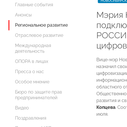
НОВОСИБИРСК
Главные события
Мэрия 
Анонсы
подклю
Региональное развитие
РОССИИ
Отраслевое развитие
цифров
Международная
деятельность
Вице-мэр Но
ОПОРА в лицах
назначил сво
Пресса о нас
цифровизации
информацион
Особое мнение
областного 
Бюро по защите прав
Общественног
предпринимателей
развития и с
Копцева
. Со
Видео
июля.
Поздравления