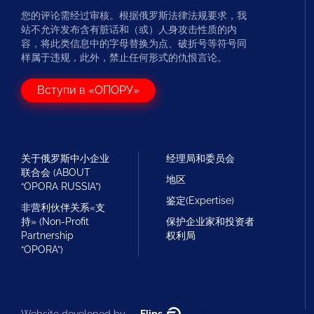
您的评论需经过审核。根据俄罗斯法律法规要求，我
站不允许发布含有脏话和（或）人身攻击性质的内
容，将此类信息中的字母替换为点、破折号等符号同
样属于违规，此外，禁止任何形式的仇恨言论。
Вступи в «ОПОРУ»
关于俄罗斯中小企业
经理局和委员会
联合会 (ABOUT
地区
“OPORA RUSSIA”)
鉴定(Expertise)
非营利伙伴关系«支
持» (Non-Profit
保护企业家和投资者
Partnership
权利局
“OPORA”)