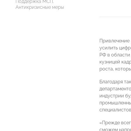
Поддержка МСП.
Антикризисные меры
Привлечение 
усилить цифр
РФ в области
кузницей кад
роста, котор
Благодаря та
департаменто
индустрии бу
промышленные
специалистов
«Прежде всег
сможем напря