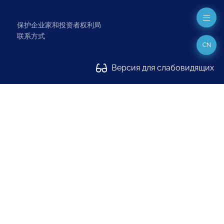
保护企业家和投资者权利局
联系方式
CN
Версия для слабовидящих