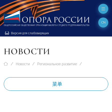
CN
Версия для слабовидящих
НОВОСТИ
Новости
Региональное развитие
菜单