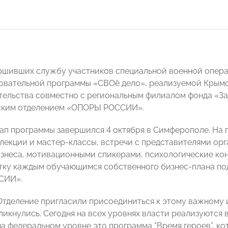
ршивших службу участников специальной военной опера
овательной программы «СВОё дело», реализуемой Крым
ельства совместно с региональным филиалом фонда «З
ским отделением «ОПОРЫ РОССИИ».
ап программы завершился 4 октября в Симферополе. На п
лекции и мастер-классы, встречи с представителями орг
изнеса, мотивационными спикерами, психологические кон
тку каждым обучающимся собственного бизнес-плана по
СИИ».
Отделение пригласили присоединиться к этому важному 
ликнулись. Сегодня на всех уровнях власти реализуютс
на федеральном уровне это программа “Время героев”, 