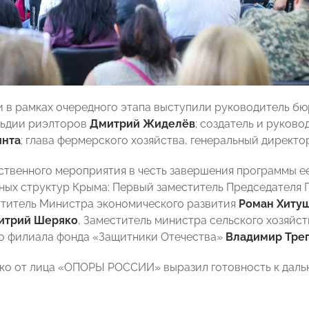
 в рамках очередного этапа выступили руководитель б
льдии риэлторов
Дмитрий Жиделёв
; создатель и руков
инта
; глава фермерского хозяйства, генеральный директ
ственного мероприятия в честь завершения программы е
ных структур Крыма: Первый заместитель Председателя
титель Министра экономического развития
Роман Хиту
итрий Шеряко
, Заместитель министра сельского хозяйс
о филиала фонда «Защитники Отечества»
Владимир Тре
ко от лица «ОПОРЫ РОССИИ» выразил готовность к дал