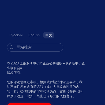
Русский
English
中文
© 2023 全俄罗斯中小型企业公共组织
«
俄罗斯中小企
业联合会
»
版权所有。
您的评论需经过审核。根据俄罗斯法律法规要求，我
站不允许发布含有脏话和（或）人身攻击性质的内
容，将此类信息中的字母替换为点、破折号等符号同
样属于违规，此外，禁止任何形式的仇恨言论。