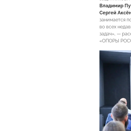
Владимир Пу
Сергей Аксё
занимается п
во всех неда
задач», — ра
«ОПОРЫ РО