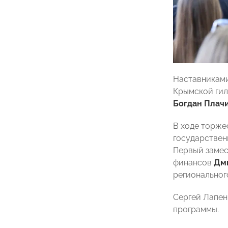
Наставниками
Крымской ги
Богдан Плач
В ходе торже
государствен
Первый замес
финансов
Дм
региональног
Сергей Лапен
программы.