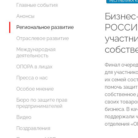
РЕСПУБЛИКА 
Главные события
Бизнес
Анонсы
РОССИ
Региональное развитие
участн
Отраслевое развитие
собств
Международная
деятельность
Финал очеред
ОПОРА в лицах
для участник
Пресса о нас
их семей сос
помочь защит
Особое мнение
собственное 
Бюро по защите прав
своих товаро
предпринимателей
бизнеса. В к
поддержали ч
Видео
отделения «
Поздравления