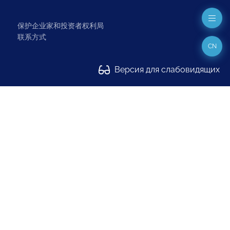
保护企业家和投资者权利局
联系方式
CN
Версия для слабовидящих