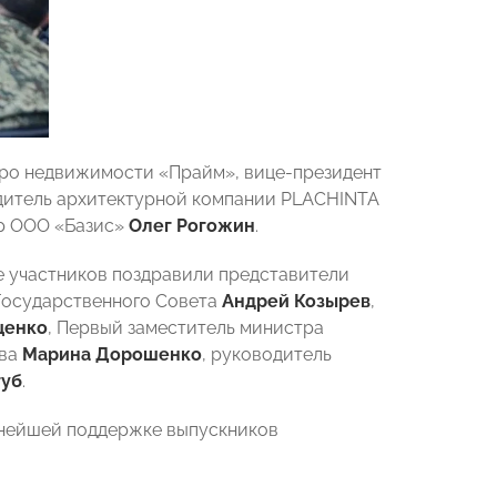
юро недвижимости «Прайм», вице-президент
одитель архитектурной компании PLACHINTA
ор ООО «Базис»
Олег Рогожин
.
е участников поздравили представители
 Государственного Совета
Андрей Козырев
,
щенко
, Первый заместитель министра
тва
Марина Дорошенко
, руководитель
губ
.
ьнейшей поддержке выпускников