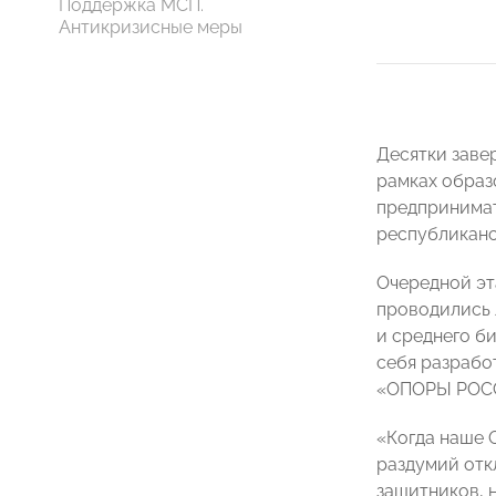
Поддержка МСП.
Антикризисные меры
Десятки заве
рамках образ
предпринимат
республикан
Очередной эт
проводились 
и среднего б
себя разрабо
«ОПОРЫ РОС
«Когда наше 
раздумий отк
защитников, 