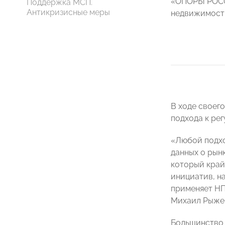
«ОПОРЫ РОС
Поддержка МСП.
Антикризисные меры
недвижимос
В ходе своег
подхода к ре
«Любой подхо
данных о рынк
который край
инициатив, на
применяет НП
Михаил Рыже
Большинство 