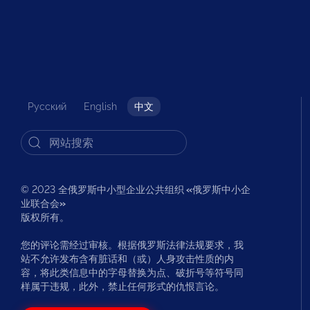
Русский
English
中文
© 2023 全俄罗斯中小型企业公共组织
«
俄罗斯中小企
业联合会
»
版权所有。
您的评论需经过审核。根据俄罗斯法律法规要求，我
站不允许发布含有脏话和（或）人身攻击性质的内
容，将此类信息中的字母替换为点、破折号等符号同
样属于违规，此外，禁止任何形式的仇恨言论。