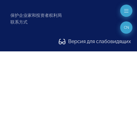
保护企业家和投资者权利局
联系方式
CN
Версия для слабовидящих