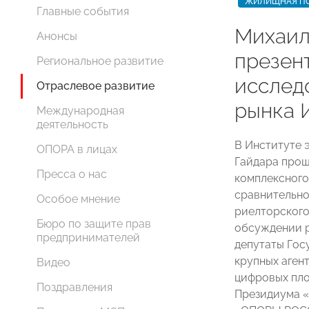
ЖИЛИЩНАЯ ПО
Главные события
Михаил
Анонсы
презен
Региональное развитие
исслед
Отраслевое развитие
рынка 
Международная
деятельность
В Институте 
ОПОРА в лицах
Гайдара прош
Пресса о нас
комплексного
сравнительно
Особое мнение
риелторского
Бюро по защите прав
обсуждении р
предпринимателей
депутаты Гос
крупных аген
Видео
цифровых пло
Поздравления
Президиума 