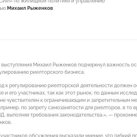
СИИ»
по жилищной политике и управлению
тью
Михаил Рыженков
.
о выступления Михаил Рыженков подчеркнул важность о
гулированию риелторского бизнеса.
д к регулированию риелторской деятельности должен о
е и его участниках, так как этот рынок, по данным иссле
не чувствителен к ограничивающим и запретительным ме
пример, по запрету самозанятости для риелторов, в то в
Д, выполняя требования законодательства.», — прокомм
нков.
участников обсуждения высказали мнение, что гибкий 