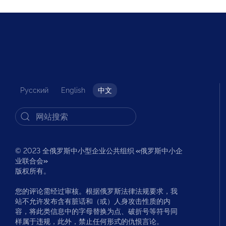
Русский
English
中文
© 2023 全俄罗斯中小型企业公共组织
«
俄罗斯中小企
业联合会
»
版权所有。
您的评论需经过审核。根据俄罗斯法律法规要求，我
站不允许发布含有脏话和（或）人身攻击性质的内
容，将此类信息中的字母替换为点、破折号等符号同
样属于违规，此外，禁止任何形式的仇恨言论。