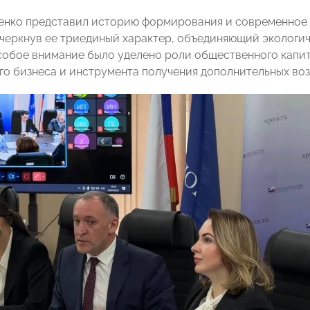
нко представил историю формирования и современное 
дчеркнув ее триединый характер, объединяющий экологи
собое внимание было уделено роли общественного капи
го бизнеса и инструмента получения дополнительных во