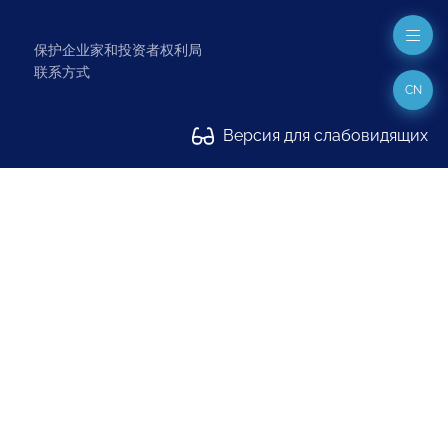
保护企业家和投资者权利局
联系方式
CN
Версия для слабовидящих