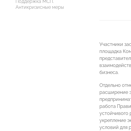
Поддержка МСП.
Антикризисные меры
Участники за
площадка Ком
представител
взаимодейств
бизнеса.
Отдельно отм
расширение э
предпринимат
работа Прави
устойчивого 
укрепление э
условий для 