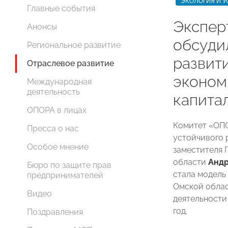
ЭКОЛОГИЯ И У
Главные события
Экспе
Анонсы
обсуди
Региональное развитие
развит
Отраслевое развитие
эконом
Международная
деятельность
капита
ОПОРА в лицах
Комитет «ОП
Пресса о нас
устойчивого 
Особое мнение
заместителя 
области
Анд
Бюро по защите прав
стала модель
предпринимателей
Омской облас
Видео
деятельности
год.
Поздравления