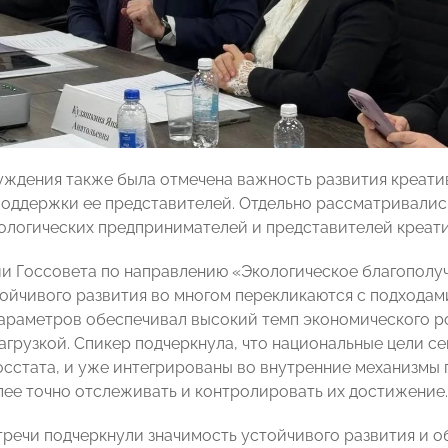
уждения также была отмечена важность развития креат
поддержки ее представителей. Отдельно рассматривали
нологических предпринимателей и представителей креат
и Госсовета по направлению «Экологическое благополу
ойчивого развития во многом перекликаются с подходам
араметров обеспечивал высокий темп экономического ро
агрузкой. Спикер подчеркнула, что национальные цели се
осстата, и уже интегрированы во внутренние механизмы 
лее точно отслеживать и контролировать их достижение.
тречи подчеркнули значимость устойчивого развития и о