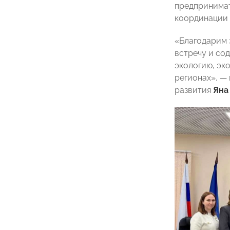
предпринимат
координации 
«Благодарим 
встречу и со
экологию, эк
регионах», —
развития
Яна